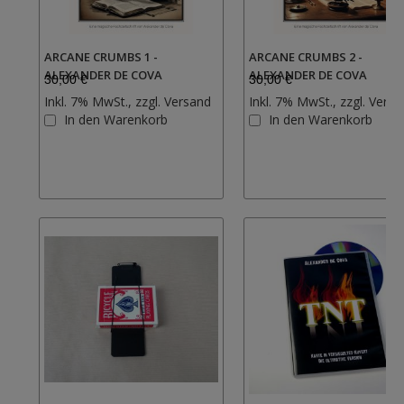
ARCANE CRUMBS 1 -
ARCANE CRUMBS 2 -
ALEXANDER DE COVA
ALEXANDER DE COVA
30,00 €
30,00 €
Inkl. 7% MwSt., zzgl.
Versand
Inkl. 7% MwSt., zzgl.
Versa
Zur
In den Warenkorb
In den Warenkorb
Wunschliste
hinzufügen