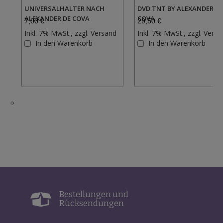
UNIVERSALHALTER NACH
DVD TNT BY ALEXANDER DE
ALEXANDER DE COVA
COVA
7,00 €
29,50 €
Inkl. 7% MwSt., zzgl.
Versand
Inkl. 7% MwSt., zzgl.
Versa
Zur
In den Warenkorb
In den Warenkorb
Wunschliste
hinzufügen
‹
›
Bestellungen und
Rücksendungen