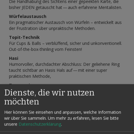
Die Handhabung des Sichtens einer gepeekten Karte, die
bisher JEDEN getäuscht hat — auch erfahrene Mentalisten.
Würfelaustausch
Ein pragmatischer Austausch von Würfeln – entwickelt aus
der Frustration über unpraktische Methoden.
Topit-Technik
Für Cups & Balls – verblüffend, sicher und unkonventionell.
Out-of-the-box-thinling vom Feinsten!
Hasi
Humorvoller, durchdachter Abschluss: Der geliehene Ring
taucht sichtbar an Hasis Hals auf — mit einer super
praktischen Methode,
Trumponium
Dienste, die wir nutzen
Ein satirischer Effekt mit Anspielung auf aktuelle politische
Verhältnisse – ein visuelles Verschwinden eines Tuches..
möchten
Bill in Edding
Alltagstaugliches Requisit, um ein unterschriebenes Tuch
Hier können Sie einsehen und anpassen, welche Information
oder Geldschein aus einem dicken Filzschreiber zu
wir über Sie sammeln.
Um mehr zu erfahren, lesen Sie bitte
produzieren.
unsere
Datenschutzerklärung
.
Tuch in Apfel