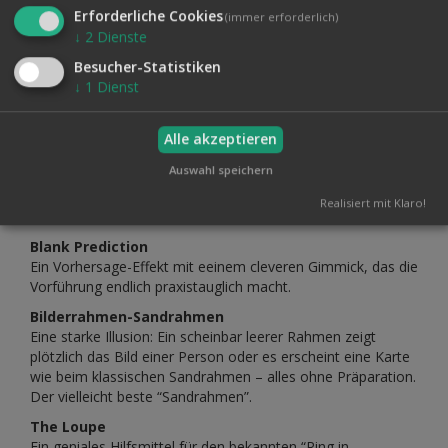
Erforderliche Cookies
Ein klassisches Close-up-Finale: Das Tuch verschwindet und
(immer erforderlich)
taucht im Innern eines echten Apfels wieder auf. Allerdings
↓
2
Dienste
direkt am Tisch vorgeführt!
Besucher-Statistiken
Cylinder & Coins
↓
1
Dienst
Eigene Variante der klassischen Routine – mit durchdachter
Requisite (Dollarrolle statt Lederhülse) und Gabi-Pareras-
Alle akzeptieren
Technik.
Auswahl speichern
El Agujero
Ein visuell unglaublicher Durchdringungseffekt von einem
Realisiert mit Klaro!
Tuch und einer Riesenkarte. Alles kann untersucht werden!
Blank Prediction
Ein Vorhersage-Effekt mit eeinem cleveren Gimmick, das die
Vorführung endlich praxistauglich macht.
Bilderrahmen-Sandrahmen
Eine starke Illusion: Ein scheinbar leerer Rahmen zeigt
plötzlich das Bild einer Person oder es erscheint eine Karte
wie beim klassischen Sandrahmen – alles ohne Präparation.
Der vielleicht beste “Sandrahmen”.
The Loupe
Ein geniales Hilfsmittel für den bekannten “Ring in