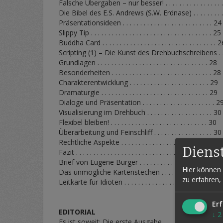
Falsche Übergaben – nur besser! . . . . . . . . . . . . . . . . 
Die Bibel des E.S. Andrews (S.W. Erdnase) . . . . . . . . .
Präsentationsideen . . . . . . . . . . . . . . . . . . . . . . . . . . 24
Slippy Tip . . . . . . . . . . . . . . . . . . . . . . . . . . . . . . . . . . . 25
Buddha Card . . . . . . . . . . . . . . . . . . . . . . . . . . . . . . . . . 
Scripting (1) – Die Kunst des Drehbuchschreibens . . 
Grundlagen . . . . . . . . . . . . . . . . . . . . . . . . . . . . . . . . 28
Besonderheiten . . . . . . . . . . . . . . . . . . . . . . . . . . . . . 28
Charakterentwicklung . . . . . . . . . . . . . . . . . . . . . . . 29
Dramaturgie . . . . . . . . . . . . . . . . . . . . . . . . . . . . . . . 29
Dialoge und Präsentation . . . . . . . . . . . . . . . . . . . . . 2
Visualisierung im Drehbuch . . . . . . . . . . . . . . . . . . . 30
Flexibel bleiben! . . . . . . . . . . . . . . . . . . . . . . . . . . . . 30
Überarbeitung und Feinschliff . . . . . . . . . . . . . . . . . 30
Rechtliche Aspekte . . . . . . . . . . . . . . . . . . . . . . . . . . 31
Diens
Fazit . . . . . . . . . . . . . . . . . . . . . . . . . . . . . . . . . . . . . . 31
Brief von Eugene Burger . . . . . . . . . . . . . . . . . . . . . . . 
Hier können 
Das unmögliche Kartenstechen . . . . . . . . . . . . . . . . . 
zu erfahren,
Leitkarte für Idioten . . . . . . . . . . . . . . . . . . . . . . . . . . . 
Erf
EDITORIAL
↓
2
Es ist soweit: Die erste Ausgabe