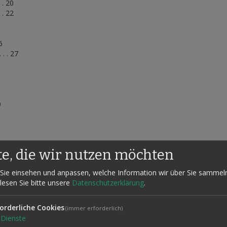
. . 20
 . 22
26
. . 27
9
te, die wir nutzen möchten
. 33
Sie einsehen und anpassen, welche Information wir über Sie sammel
. 34
 lesen Sie bitte unsere
Datenschutzerklärung
.
35
orderliche Cookies
(immer erforderlich)
Dienste