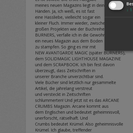
Be
meines neuen Magazins liegt in deinen
↓
1
Händen. Ja, ich weiß, es ist fast
eine Hassliebe, vielleicht sogar ein
kleiner Fluch. Immer wieder, zwischen
großen Projekten wie der Buchreihe
BURNERS, verfalle ich in die Gewohnheit,
ein neues Magazin aus dem Boden
zu stampfen. So ging es mir mit
NEW AVANTGARDE MAGIC (später BURNERS),
dem SOLIDMAGIC LIGHTHOUSE MAGAZINE
und dem SCRAPBOOK. Ich bin fest davon
überzeugt, dass Zeitschriften in
unserer Branche unverzichtbar sind.
Viele Bücher sind letztlich nur gesammelte
Artikel, die jahrelang verstreut
und versteckt in Zeitschriften
schlummerten! Und jetzt ist es das ARCANE
CRUMBS Magazin. Arcane kommt aus
dem Englischen und bedeutet geheimnisvoll,
unerforscht, rätselhaft. Und
Crumbs bedeutet Krümel. Also geheimnisvolle
Krümel. Ich glaube, treffender