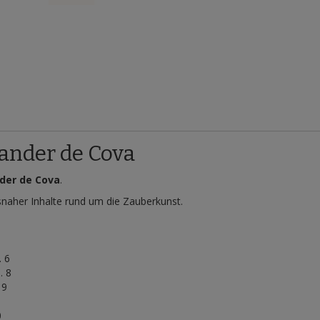
ander de Cova
der de Cova
.
isnaher Inhalte rund um die Zauberkunst.
4
 . 6
 . 8
 9
0