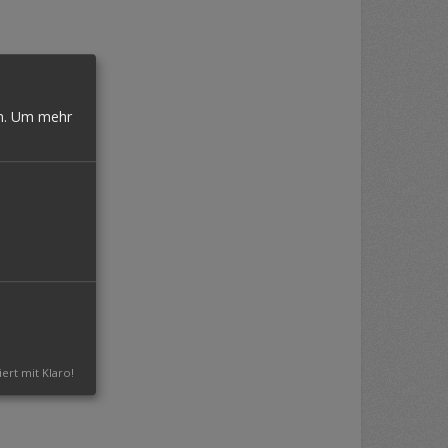
n.
Um mehr
iert mit Klaro!