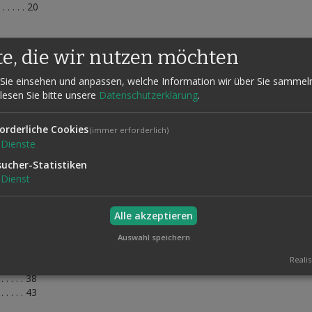
 . . . . . 20
. . . . . . 21
te, die wir nutzen möchten
 . . . . 23
. . . . 24
Sie einsehen und anpassen, welche Information wir über Sie sammel
 . . . 25
 lesen Sie bitte unsere
Datenschutzerklärung
.
. . . . 26
. . . . 28
. . . . . . 31
orderliche Cookies
(immer erforderlich)
Dienste
. . . . . . 32
sucher-Statistiken
Dienst
 . . . . . 33
 . . . . . . 35
Alle akzeptieren
Auswahl speichern
 . . . . . 37
Realis
 . . . . . 38
 . . . . . 43