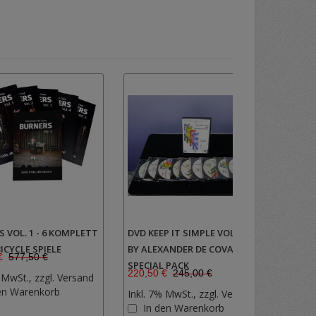
 VOL. 1 - 6 KOMPLETT
DVD KEEP IT SIMPLE VOL. 1 - 10
ARBE
BICYCLE SPIELE
BY ALEXANDER DE COVA
WÄS
€
577,50 €
SPECIAL PACK
H - 
35,00
220,50 €
245,00 €
 MwSt., zzgl.
Versand
Inkl.
Zur
en Warenkorb
Inkl. 7% MwSt., zzgl.
Versand
I
Wunschliste
Zur
In den Warenkorb