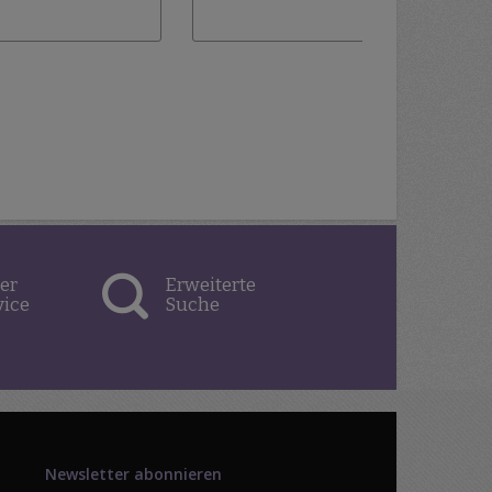
hinzufügen
Wunschlist
hinzufügen
er
Erweiterte
vice
Suche
Newsletter abonnieren