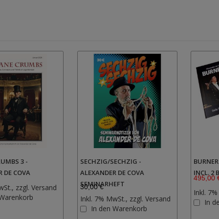
UMBS 3 -
SECHZIG/SECHZIG -
BURNERS
R DE COVA
ALEXANDER DE COVA
INCL. 2 
495,00 
SEMINARHEFT
wSt., zzgl.
Versand
30,00 €
Inkl. 7%
Zur
 Warenkorb
Inkl. 7% MwSt., zzgl.
Versand
In d
Wunschliste
Zur
In den Warenkorb
hinzufügen
Wunschliste