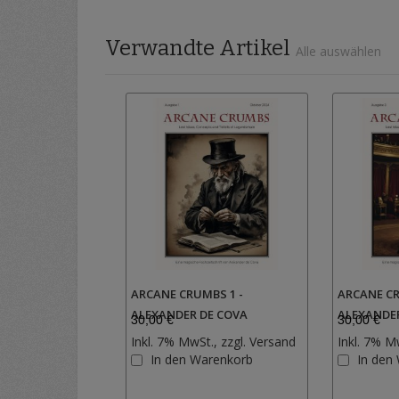
Verwandte Artikel
Alle auswählen
ARCANE CRUMBS 1 -
ARCANE CR
ALEXANDER DE COVA
ALEXANDE
30,00 €
30,00 €
Inkl. 7% MwSt., zzgl.
Versand
Inkl. 7% M
Zur
In den Warenkorb
In den
Wunschliste
hinzufügen