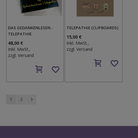
DAS GEDANKENLESEN -
TELEPATHIE (CLIPBOARDS)
TELEPATHIE
15,00 €
48,00 €
Inkl. MwSt.,
Inkl. MwSt.,
zzgl.
Versand
zzgl.
Versand
Auf
Auf
den
den
Wunschzettel
Wunschzettel
Seite
Sie lesen gerade Seite
Seite
Seite
Weiter
1
2