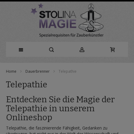
Direkt
Home
Dauerbrenner
Telepathie
zum
Telepathie
Inhalt
Entdecken Sie die Magie der
Telepathie in unserem
Onlineshop
Telepathie, die faszinierende Fähigkeit, Gedanken zu
übertragen, hat nicht nur in der Welt der Wissenschaft und