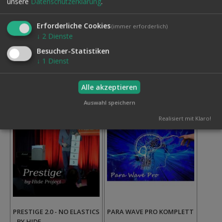
unsere
Datenschutzerklärung
.
MIRANDA AND PIERRE
PITATA
VELARDE
570,00 €
Erforderliche Cookies
(immer erforderlich)
235,00 €
Inkl. MwSt.,
↓
2
Dienste
Inkl. MwSt.,
zzgl.
Versand
Besucher-Statistiken
zzgl.
Versand
Auf
↓
1
Dienst
Auf
den
den
Wunschzettel
Alle akzeptieren
Wunschzettel
Auswahl speichern
Realisiert mit Klaro!
PRESTIGE 2.0 - NO ELASTICS
PARA WAVE PRO KOMPLETT
- BY HIDE