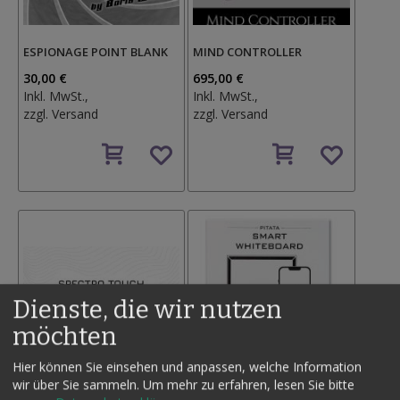
ESPIONAGE POINT BLANK
MIND CONTROLLER
30,00 €
695,00 €
Inkl. MwSt.,
Inkl. MwSt.,
zzgl.
Versand
zzgl.
Versand
Auf
Auf
den
den
Wunschzettel
Wunschzettel
Dienste, die wir nutzen
möchten
Hier können Sie einsehen und anpassen, welche Information
wir über Sie sammeln.
Um mehr zu erfahren, lesen Sie bitte
SPECTRO TOUCH BY JOÃO
SMART WHITEBOARD BY