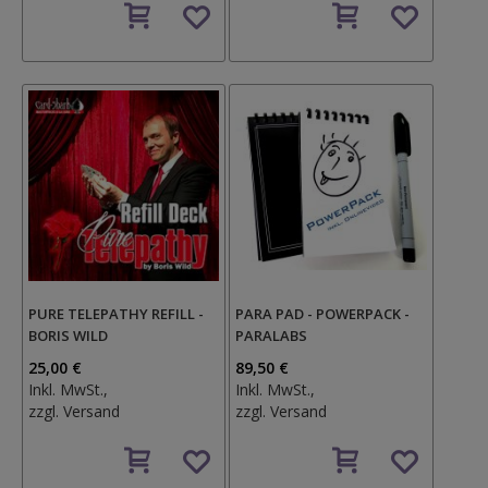
den
den
Wunschzettel
Wunschzettel
PURE TELEPATHY REFILL -
PARA PAD - POWERPACK -
BORIS WILD
PARALABS
25,00 €
89,50 €
Inkl. MwSt.,
Inkl. MwSt.,
zzgl.
Versand
zzgl.
Versand
Auf
Auf
den
den
Wunschzettel
Wunschzettel