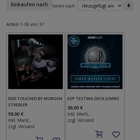
In
Einkaufen nach
Sortieren nach
auf
Rei
Artikel
1
-
36
von
37
DVD TOUCHED BY MORGAN
ESP TESTING DECK JUMBO
STREBLER
30,00 €
59,00 €
Inkl. MwSt.,
Inkl. MwSt.,
zzgl.
Versand
zzgl.
Versand
Auf
Auf
den