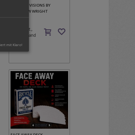
MAGICAL VISIONS BY
MATTHEW WRIGHT
39,00 €
Inkl. MwSt.,
zzgl.
Versand
iert mit Klaro!
FACE AWAY DECK