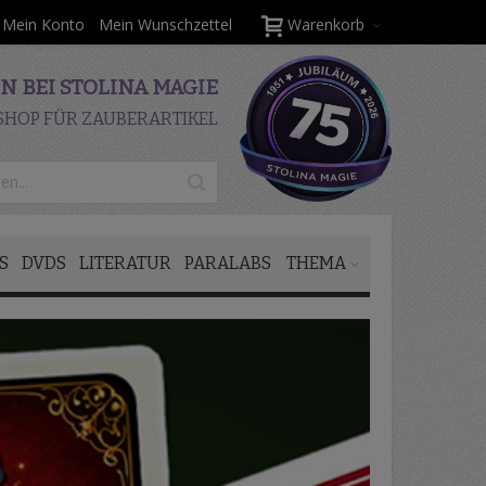
Mein Konto
Mein Wunschzettel
Warenkorb
 BEI STOLINA MAGIE
SHOP FÜR ZAUBERARTIKEL
S
DVDS
LITERATUR
PARALABS
THEMA