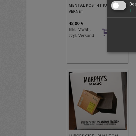
Be
MENTAL POST-IT PAD BY
↓
1
VERNET
48,00 €
Inkl. MwSt.,
zzgl.
Versand
LUBORS GIFT - PHANTOM