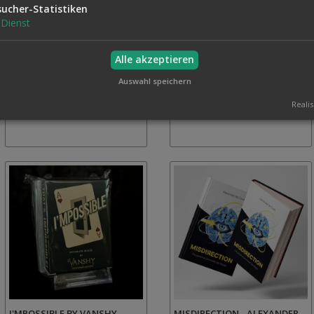
sucher-Statistiken
DIMINISH BY DAMIAN SURR
GONE RING BY HIDE PROJECT
Dienst
85,00 €
99,00 €
Inkl. MwSt.,
Inkl. MwSt.,
Alle akzeptieren
zzgl.
Versand
zzgl.
Versand
Auswahl speichern
Realis
I'MPOSSIBLE BY VANSHY
MISDIRECTION - ALEXANDER