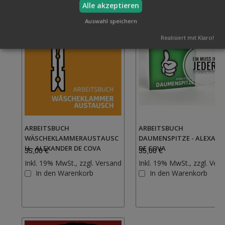
Alle akzeptieren
Auswahl speichern
Realisiert mit Klaro!
ARBEITSBUCH
ARBEITSBUCH
WÄSCHEKLAMMERAUSTAUSC
DAUMENSPITZE - ALEXAND
H - ALEXANDER DE COVA
DE COVA
35,00 €
35,00 €
Inkl. 19% MwSt., zzgl.
Versand
Inkl. 19% MwSt., zzgl.
Vers
Zur
In den Warenkorb
In den Warenkorb
Wunschliste
hinzufügen