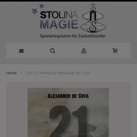
Direkt
Home
DVD 21 Moves by Alexander de Cova
zum
Zum
Inhalt
Ende
der
Bildergalerie
springen