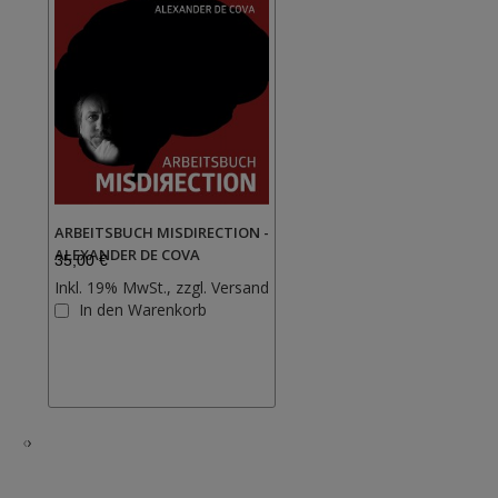
ARBEITSBUCH MISDIRECTION -
ALEXANDER DE COVA
35,00 €
Inkl. 19% MwSt., zzgl.
Versand
Zur
In den Warenkorb
Wunschliste
hinzufügen
‹
›