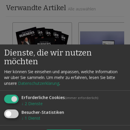
Verwandte Artikel
Alle auswählen
Dienste, die wir nutzen
möchten
Hier können Sie einsehen und anpassen, welche Information
wir über Sie sammeln.
Um mehr zu erfahren, lesen Sie bitte
unsere
Datenschutzerklärung
.
BURNERS VOL. 1 - 6 KOMPLETT
DVD KEEP IT SIMPLE VOL. 1 -
INCL. 2 BICYCLE SPIELE
BY ALEXANDER DE COVA
495,00 €
577,50 €
Erforderliche Cookies
(immer erforderlich)
SPECIAL PACK
220,50 €
245,00 €
↓
2
Dienste
Inkl. 19% MwSt., zzgl.
Versand
Zur
In den Warenkorb
Inkl. 19% MwSt., zzgl.
Vers
Besucher-Statistiken
Wunschliste
In den Warenkorb
↓
1
Dienst
hinzufügen