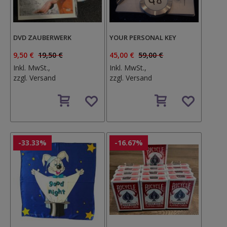
DVD ZAUBERWERK
YOUR PERSONAL KEY
9,50 €
19,50 €
45,00 €
59,00 €
Inkl. MwSt.,
Inkl. MwSt.,
zzgl.
Versand
zzgl.
Versand
Auf
Auf
den
den
Wunschzettel
Wunschzettel
-33.33%
-16.67%