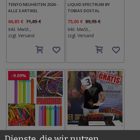
TENYO NEUHEITEN 2026 -
LIQUID SPECTRUM BY
ALLE 3 ARTIKEL
TOBIAS DOSTAL
66,85 €
71,85 €
75,00 €
89,95 €
Inkl. MwSt.,
Inkl. MwSt.,
zzgl.
Versand
zzgl.
Versand
Auf
Auf
den
den
Wunschzettel
Wunschzettel
-9.09%
MODELLIERBALLONS
EMPATHIE - MENTALES
Dienste, die wir nutzen