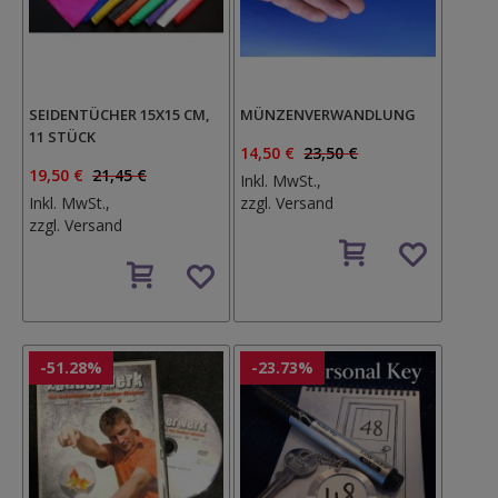
SEIDENTÜCHER 15X15 CM,
MÜNZENVERWANDLUNG
11 STÜCK
14,50 €
23,50 €
19,50 €
21,45 €
Inkl. MwSt.,
Inkl. MwSt.,
zzgl.
Versand
zzgl.
Versand
Auf
Auf
den
den
Wunschzettel
Wunschzettel
-51.28%
-23.73%