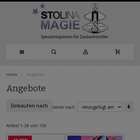
Direkt
Home
Angebote
zum
Angebote
Inhalt
In
Einkaufen nach
Sortieren nach
auf
Rei
Artikel
1
-
36
von
100