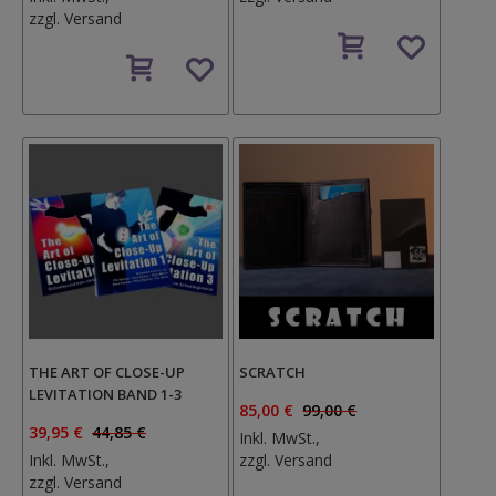
zzgl.
Versand
Auf
Auf
den
den
Wunschzettel
Wunschzettel
THE ART OF CLOSE-UP
SCRATCH
LEVITATION BAND 1-3
85,00 €
99,00 €
39,95 €
44,85 €
Inkl. MwSt.,
Inkl. MwSt.,
zzgl.
Versand
zzgl.
Versand
Auf