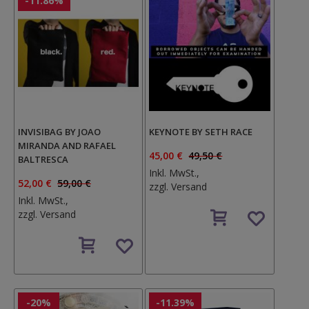
-11.86%
INVISIBAG BY JOAO
KEYNOTE BY SETH RACE
MIRANDA AND RAFAEL
45,00 €
49,50 €
BALTRESCA
Inkl. MwSt.,
52,00 €
59,00 €
zzgl.
Versand
Inkl. MwSt.,
Auf
zzgl.
Versand
den
Auf
Wunschzettel
den
Wunschzettel
-20%
-11.39%