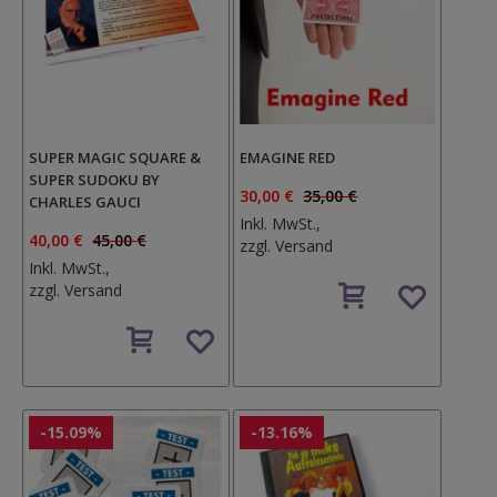
SUPER MAGIC SQUARE &
EMAGINE RED
SUPER SUDOKU BY
30,00 €
35,00 €
CHARLES GAUCI
Inkl. MwSt.,
40,00 €
45,00 €
zzgl.
Versand
Inkl. MwSt.,
Auf
zzgl.
Versand
den
Auf
Wunschzettel
den
Wunschzettel
-15.09%
-13.16%