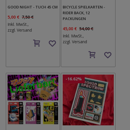
GOOD NIGHT - TUCH 45 CM
BICYCLE SPIELKARTEN -
RIDER BACK, 12
5,00 €
7,50 €
PACKUNGEN
Inkl. MwSt.,
45,00 €
54,00 €
zzgl.
Versand
Inkl. MwSt.,
Auf
zzgl.
Versand
den
Wunschzettel
Auf
den
Wunschzettel
-16.62%