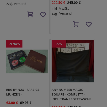
220,50 €
245,00 €
zzgl.
Versand
Inkl. MwSt.,
Auf
zzgl.
Versand
den
Wunschzettel
Auf
den
Wunschzettel
-9.94%
-5%
RBG BY N2G - FARBIGE
ANY NUMBER MAGIC
MÜNZEN -
SQUARE - KOMPLETT -
INCL. TRANSPORTTASCHE
63,00 €
69,95 €