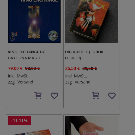
RING EXCHANGE BY
DIE-A-BOLIC (LUBOR
DAYTONA MAGIC
FIEDLER)
79,00 €
98,00 €
26,50 €
29,50 €
Inkl. MwSt.,
Inkl. MwSt.,
zzgl.
Versand
zzgl.
Versand
Auf
Auf
den
den
Wunschzettel
Wunschzettel
-11.11%