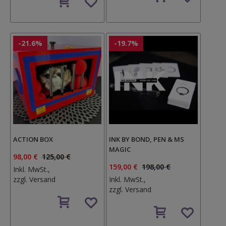
den
Wunschzettel
Wunschzettel
-21.6%
-19.7%
ACTION BOX
INK BY BOND, PEN & MS
MAGIC
98,00 €
125,00 €
159,00 €
198,00 €
Inkl. MwSt.,
zzgl.
Versand
Inkl. MwSt.,
zzgl.
Versand
Auf
den
Auf
Wunschzettel
den
Wunschzettel