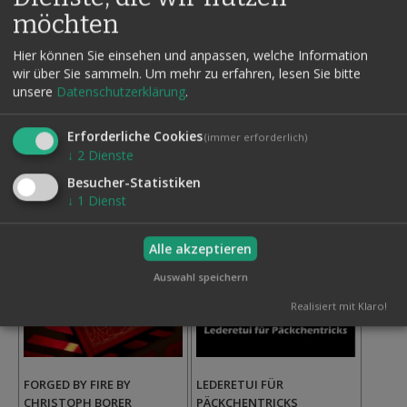
SEMPERTEX, 260ER, 11
ZAHLENWUNDER
möchten
TÜTEN
15,00 €
Inkl. MwSt.,
135,00 €
148,50 €
Hier können Sie einsehen und anpassen, welche Information
zzgl.
Versand
wir über Sie sammeln.
Um mehr zu erfahren, lesen Sie bitte
Inkl. MwSt.,
unsere
Datenschutzerklärung
.
zzgl.
Versand
Auf
den
Auf
Wunschzettel
Erforderliche Cookies
(immer erforderlich)
den
↓
2
Dienste
Wunschzettel
Besucher-Statistiken
↓
1
Dienst
-30.77%
Alle akzeptieren
Auswahl speichern
Realisiert mit Klaro!
FORGED BY FIRE BY
LEDERETUI FÜR
CHRISTOPH BORER
PÄCKCHENTRICKS