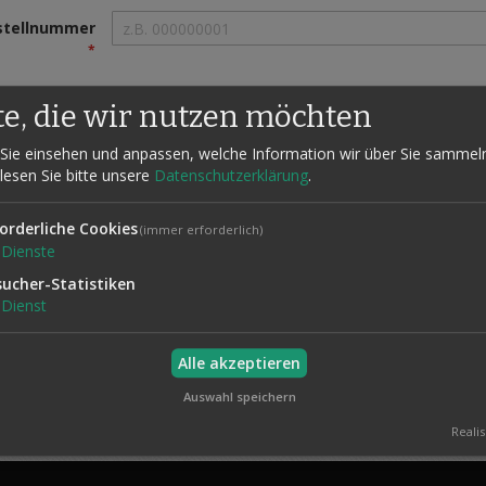
stellnummer
te, die wir nutzen möchten
Mail-Adresse
Sie einsehen und anpassen, welche Information wir über Sie sammel
 lesen Sie bitte unsere
Datenschutzerklärung
.
Bestellung suchen
orderliche Cookies
(immer erforderlich)
Dienste
sucher-Statistiken
Dienst
Kontaktieren
Uns
Widerruf
Sie uns
Ser
Alle akzeptieren
Auswahl speichern
Realis