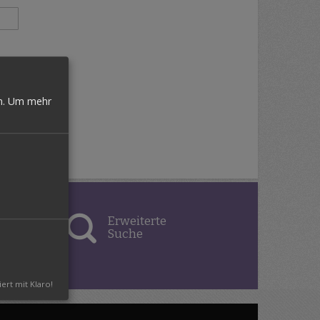
n.
Um mehr
er
Erweiterte
vice
Suche
iert mit Klaro!