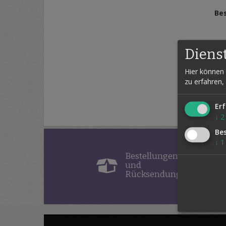
Be
Diens
E-
Hier können 
zu erfahren,
Erf
↓
2
Be
↓
1
Bestellungen
und
Rücksendungen