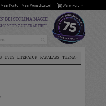
Mein Konto
Mein Wunschzettel
Warenkorb
 BEI STOLINA MAGIE
SHOP FÜR ZAUBERARTIKEL
S
DVDS
LITERATUR
PARALABS
THEMA
e