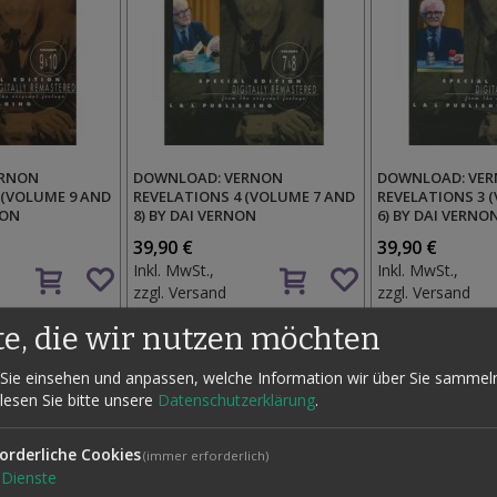
ERNON
DOWNLOAD: VERNON
DOWNLOAD: VE
 (VOLUME 9 AND
REVELATIONS 4 (VOLUME 7 AND
REVELATIONS 3 
NON
8) BY DAI VERNON
6) BY DAI VERNO
39,90 €
39,90 €
Auf
Auf
Inkl. MwSt.,
Inkl. MwSt.,
den
den
zzgl.
Versand
zzgl.
Versand
Wunschzettel
Wunschzettel
te, die wir nutzen möchten
Sie einsehen und anpassen, welche Information wir über Sie sammel
 lesen Sie bitte unsere
Datenschutzerklärung
.
orderliche Cookies
(immer erforderlich)
Dienste