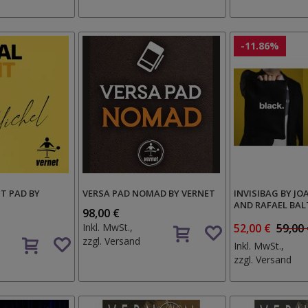
-11.86%
T PAD BY
VERSA PAD NOMAD BY VERNET
INVISIBAG BY J
AND RAFAEL BA
98,00 €
Auf
Inkl. MwSt.,
52,00 €
59,00
Auf
den
zzgl.
Versand
Inkl. MwSt.,
den
Wunschzettel
zzgl.
Versand
Wunschzettel