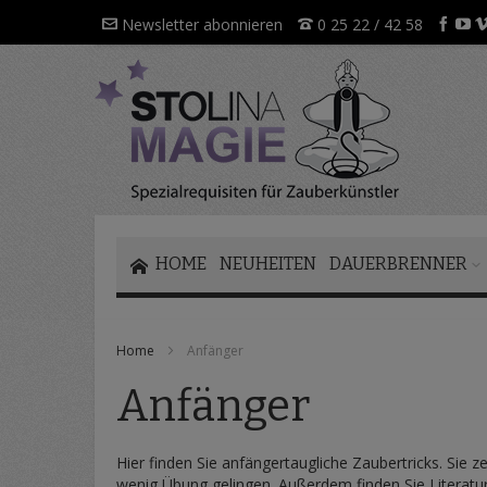
Direkt
Newsletter abonnieren
0 25 22 / 42 58
zum
Inhalt
HOME
NEUHEITEN
DAUERBRENNER
Home
Anfänger
Anfänger
Hier finden Sie anfängertaugliche Zaubertricks. Sie 
wenig Übung gelingen. Außerdem finden Sie Literatu