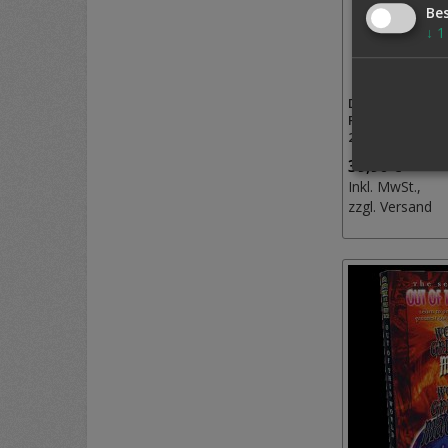
Be
↓
1
DOWNLOAD: V
REVELATIONS 1
2) BY DAI VERN
39,90 €
Inkl. MwSt.,
zzgl.
Versand