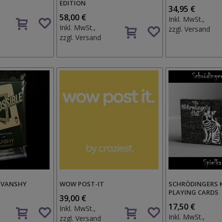
EDITION
34,95 €
Auf
58,00 €
Inkl. MwSt.,
Auf
den
Inkl. MwSt.,
zzgl.
Versand
den
Wunschzettel
zzgl.
Versand
Wunschzettel
Y VANSHY
WOW POST-IT
SCHRÖDINGERS K
PLAYING CARDS
39,00 €
Auf
Auf
17,50 €
Inkl. MwSt.,
den
den
Inkl. MwSt.,
zzgl.
Versand