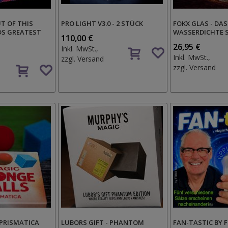
T OF THIS
PRO LIGHT V3.0 - 2 STÜCK
FOKX GLAS - DAS
DS GREATEST
WASSERDICHTE 
110,00 €
Auf
26,95 €
Inkl. MwSt.,
den
Inkl. MwSt.,
zzgl.
Versand
Auf
Wunschzettel
zzgl.
Versand
den
Wunschzettel
 PRISMATICA
LUBORS GIFT - PHANTOM
FAN-TASTIC BY 