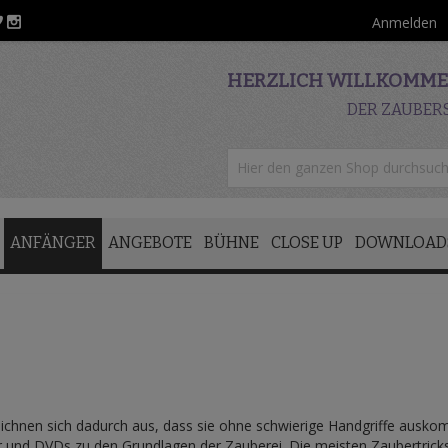
Anmelden
HERZLICH WILLKOMMEN
DER ZAUBER
ANFÄNGER
ANGEBOTE
BÜHNE
CLOSE UP
DOWNLOAD
zeichnen sich dadurch aus, dass sie ohne schwierige Handgriffe auskom
r und DVDs zu den Grundlagen der Zauberei. Die meisten Zaubertric