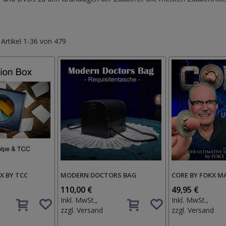
e
Artikel
1
-
36
von
479
X BY TCC
MODERN DOCTORS BAG
CORE BY FOKX M
110,00 €
49,95 €
Auf
Auf
Inkl. MwSt.,
Inkl. MwSt.,
den
den
zzgl.
Versand
zzgl.
Versand
Wunschzettel
Wunschzettel