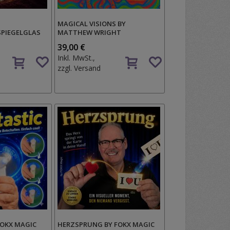
MAGICAL VISIONS BY
SPIEGELGLAS
MATTHEW WRIGHT
39,00 €
Auf
Auf
Inkl. MwSt.,
den
den
zzgl.
Versand
Wunschzettel
Wunschzettel
FOKX MAGIC
HERZSPRUNG BY FOKX MAGIC