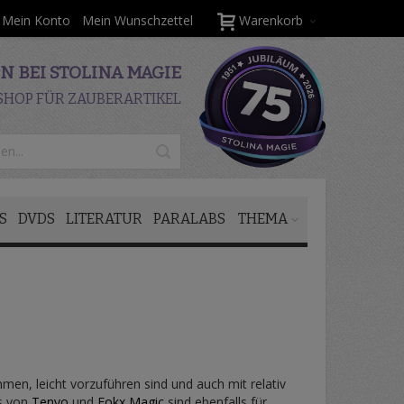
Mein Konto
Mein Wunschzettel
Warenkorb
 BEI STOLINA MAGIE
SHOP FÜR ZAUBERARTIKEL
S
DVDS
LITERATUR
PARALABS
THEMA
men, leicht vorzuführen sind und auch mit relativ
ks von
Tenyo
und
Fokx Magic
sind ebenfalls für