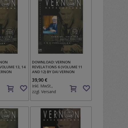
RNON
DOWNLOAD: VERNON
VOLUME 13, 14
REVELATIONS 6 (VOLUME 11
VERNON
AND 12) BY DAI VERNON
39,90 €
Auf
Auf
Inkl. MwSt.,
den
den
zzgl.
Versand
Wunschzettel
Wunschzettel