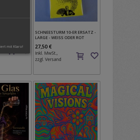
N STICK
SCHNEESTURM 10-ER ERSATZ -
LARGE - WEISS ODER ROT
Auf
27,50 €
iert mit Klaro!
Auf
den
Inkl. MwSt.,
den
Wunschzettel
zzgl.
Versand
Wunschzettel