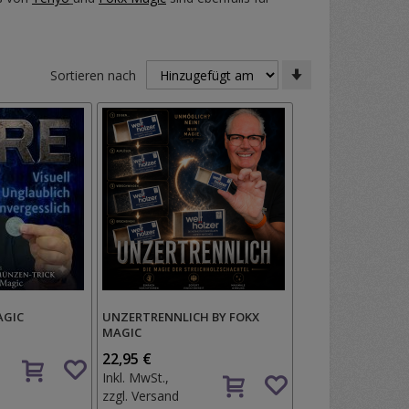
In
Sortieren nach
aufsteigender
Reihenfolge
AGIC
UNZERTRENNLICH BY FOKX
MAGIC
Auf
22,95 €
Auf
den
Inkl. MwSt.,
den
Wunschzettel
zzgl.
Versand