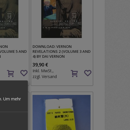
RNON
DOWNLOAD: VERNON
(VOLUME 5 AND
REVELATIONS 2 (VOLUME 3 AND
N
4) BY DAI VERNON
39,90 €
Auf
Auf
Inkl. MwSt.,
den
den
zzgl.
Versand
Wunschzettel
Wunschzettel
n.
Um mehr