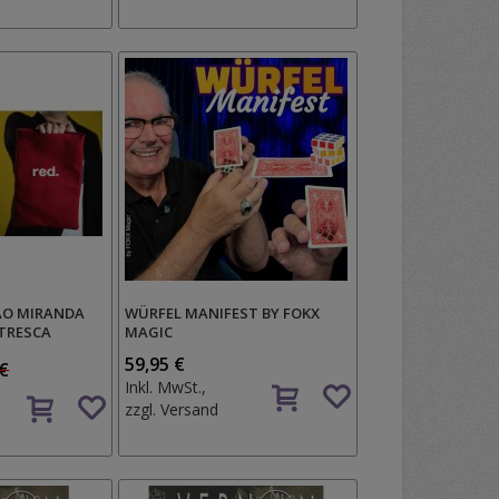
Wunschzettel
OAO MIRANDA
WÜRFEL MANIFEST BY FOKX
LTRESCA
MAGIC
59,95 €
 €
Auf
Inkl. MwSt.,
Auf
den
zzgl.
Versand
den
Wunschzettel
Wunschzettel