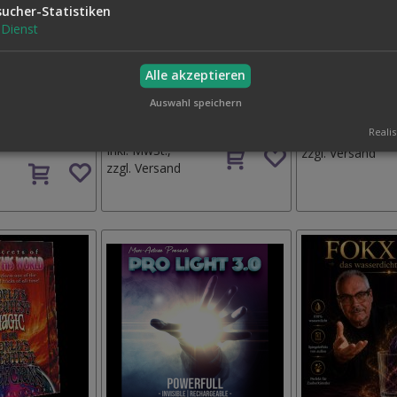
sucher-Statistiken
Dienst
Alle akzeptieren
ERNON
QUBIKS QUICK CHANGE BAG BY
SCIENCE FRICTIO
Auswahl speichern
 (VOLUME 1 AND
LEE ALEX
50,00 €
ON
75,00 €
Realis
Inkl. MwSt.,
Auf
Inkl. MwSt.,
zzgl.
Versand
Auf
den
zzgl.
Versand
den
Wunschzettel
Wunschzettel