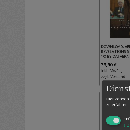
DOWNLOAD: V
REVELATIONS 5
10) BY DAI VER
39,90 €
Inkl. MwSt.,
zzgl.
Versand
Diens
Hier können 
zu erfahren,
Erf
↓
2