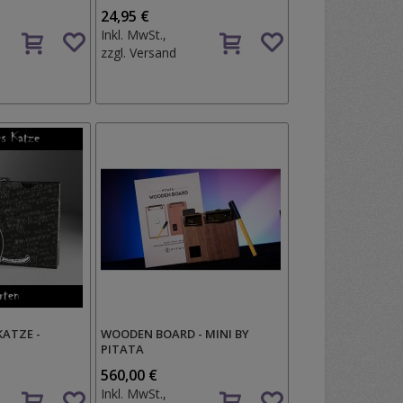
24,95 €
Auf
Auf
Inkl. MwSt.,
den
den
zzgl.
Versand
Wunschzettel
Wunschzettel
ATZE -
WOODEN BOARD - MINI BY
PITATA
560,00 €
Auf
Auf
Inkl. MwSt.,