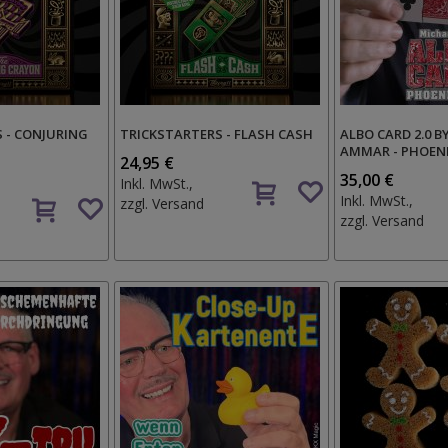
 - CONJURING
TRICKSTARTERS - FLASH CASH
ALBO CARD 2.0 B
AMMAR - PHOENI
24,95 €
Auf
35,00 €
Inkl. MwSt.,
Auf
den
Inkl. MwSt.,
zzgl.
Versand
den
Wunschzettel
zzgl.
Versand
Wunschzettel