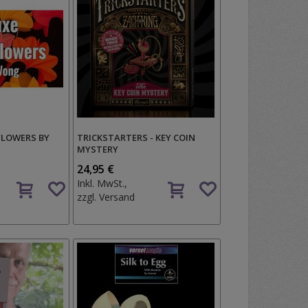
FLOWERS BY
TRICKSTARTERS - KEY COIN
MYSTERY
24,95 €
Auf
Auf
Inkl. MwSt.,
den
den
zzgl.
Versand
Wunschzettel
Wunschzettel