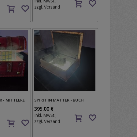
Inkl. MwSt.,
Auf
den
zzgl.
Versand
den
Wunschzettel
Wunschzettel
R - MITTLERE
SPIRIT IN MATTER - BUCH
395,00 €
Auf
Inkl. MwSt.,
Auf
den
zzgl.
Versand
den
Wunschzettel
Wunschzettel