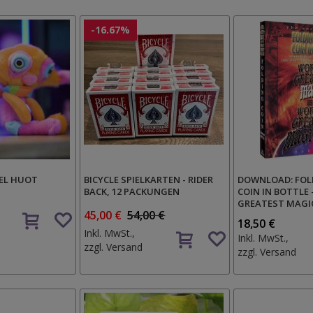
-16.67%
HEL HUOT
BICYCLE SPIELKARTEN - RIDER
DOWNLOAD: FOLD
BACK, 12 PACKUNGEN
COIN IN BOTTLE 
GREATEST MAGI
Auf
45,00 €
54,00 €
18,50 €
den
Auf
Inkl. MwSt.,
Inkl. MwSt.,
Wunschzettel
den
zzgl.
Versand
zzgl.
Versand
Wunschzettel