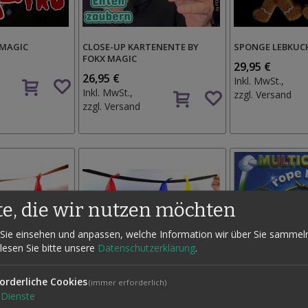
 MAGIC
CLOSE-UP KARTENENTE BY
SPONGE LEBKU
FOKX MAGIC
29,95 €
Auf
26,95 €
Inkl. MwSt.,
Auf
den
Inkl. MwSt.,
zzgl.
Versand
den
Wunschzettel
zzgl.
Versand
Wunschzettel
te, die wir nutzen möchten
Sie einsehen und anpassen, welche Information wir über Sie sammel
 lesen Sie bitte unsere
Datenschutzerklärung
.
orderliche Cookies
(immer erforderlich)
Dienste