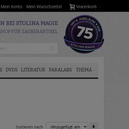
Mein Konto
Mein Wunschzettel
Warenkorb
 BEI STOLINA MAGIE
SHOP FÜR ZAUBERARTIKEL
S
DVDS
LITERATUR
PARALABS
THEMA
In
Sortieren nach