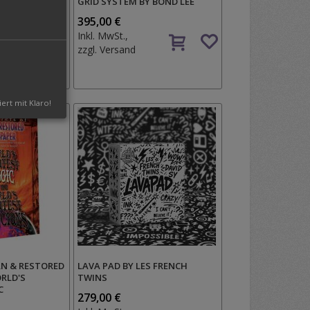
PE LINK
GRID SYSTEM BY BOND LEE
395,00 €
Auf
Auf
Inkl. MwSt.,
den
den
zzgl.
Versand
Wunschzettel
Wunschzettel
iert mit Klaro!
N & RESTORED
LAVA PAD BY LES FRENCH
RLD'S
TWINS
C
279,00 €
Auf