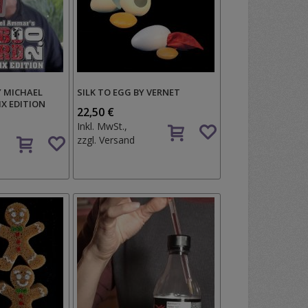
Y MICHAEL
SILK TO EGG BY VERNET
X EDITION
22,50 €
Auf
Inkl. MwSt.,
Auf
den
zzgl.
Versand
den
Wunschzettel
Wunschzettel