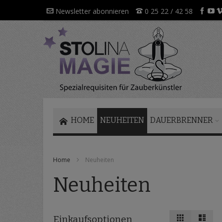
Direkt
Newsletter abonnieren
0 25 22 / 42 58
zum
Inhalt
HOME
NEUHEITEN
DAUERBRENNER
Home
Neuheiten
Neuheiten
Ansicht
Raster
List
Einkaufsoptionen