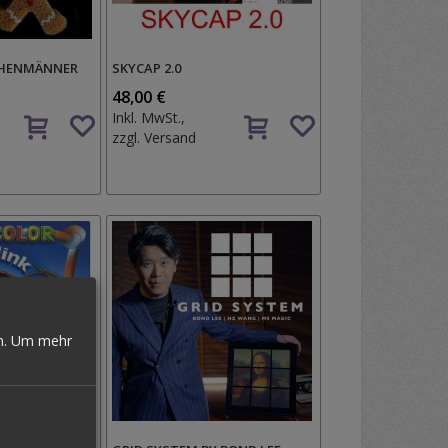
CHENMÄNNER
SKYCAP 2.0
48,00 €
Auf
Auf
Inkl. MwSt.,
den
den
zzgl.
Versand
Wunschzettel
Wunschzettel
n.
Um mehr