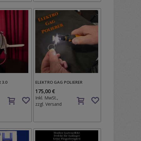
 3.0
ELEKTRO GAG POLIERER
175,00 €
Auf
Auf
Inkl. MwSt.,
den
den
zzgl.
Versand
Wunschzettel
Wunschzettel