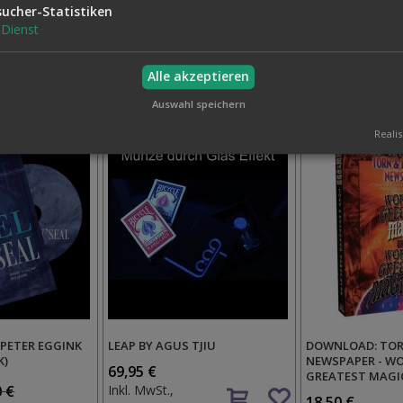
 OHNE TÜCHER
TUCHHYPNOSE, MIT TÜCHERN
MULTI COLOR RO
sucher-Statistiken
35,00 €
12,50 €
Dienst
Auf
Auf
Inkl. MwSt.,
Inkl. MwSt.,
den
den
zzgl.
Versand
zzgl.
Versand
Alle akzeptieren
Wunschzettel
Wunschzettel
Auswahl speichern
Realis
Y PETER EGGINK
LEAP BY AGUS TJIU
DOWNLOAD: TOR
K)
NEWSPAPER - WO
69,95 €
GREATEST MAGI
Auf
0 €
Inkl. MwSt.,
18,50 €