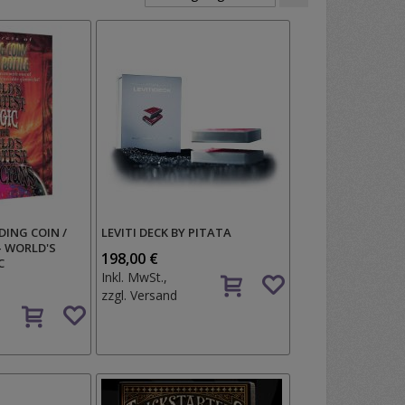
aufsteigender
Reihenfolge
ING COIN /
LEVITI DECK BY PITATA
- WORLD'S
198,00 €
C
Auf
Inkl. MwSt.,
den
zzgl.
Versand
Auf
Wunschzettel
den
Wunschzettel