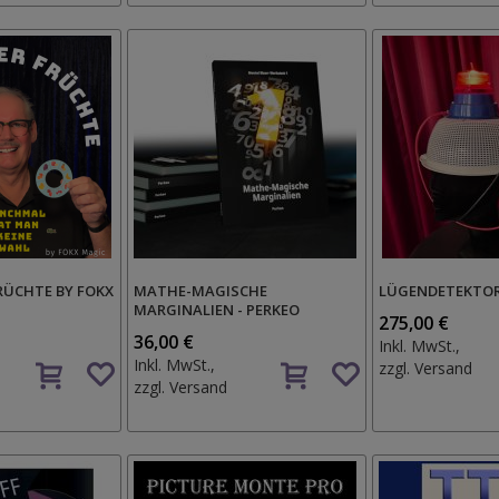
RÜCHTE BY FOKX
MATHE-MAGISCHE
LÜGENDETEKTOR
MARGINALIEN - PERKEO
275,00 €
36,00 €
Inkl. MwSt.,
Auf
Auf
Inkl. MwSt.,
zzgl.
Versand
den
den
zzgl.
Versand
Wunschzettel
Wunschzettel