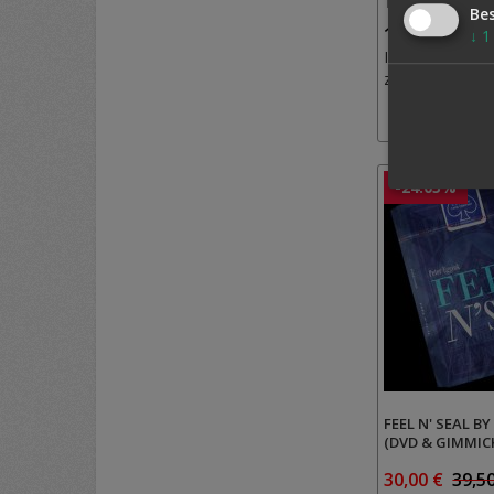
TUCHHYPNOSE,
Be
18,50 €
↓
1
Inkl. MwSt.,
zzgl.
Versand
-24.05%
FEEL N' SEAL B
(DVD & GIMMIC
30,00 €
39,5