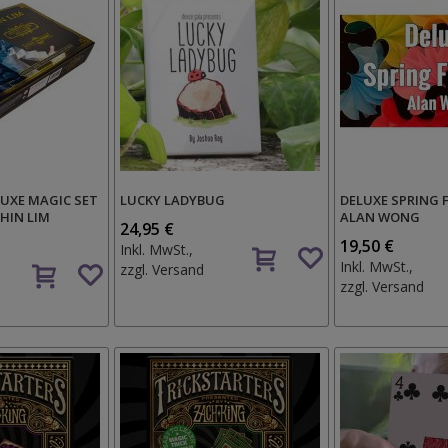
UXE MAGIC SET
LUCKY LADYBUG
DELUXE SPRING 
SHIN LIM
ALAN WONG
24,95 €
Auf
19,50 €
Inkl. MwSt.,
Auf
den
Inkl. MwSt.,
zzgl.
Versand
den
Wunschzettel
zzgl.
Versand
Wunschzettel