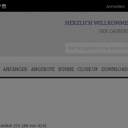
Anmelden
HERZLICH WILLKOMMEN
DER ZAUBER
ANFÄNGER
ANGEBOTE
BÜHNE
CLOSE UP
DOWNLOAD
e
Artikel
253
-
288
von
4242