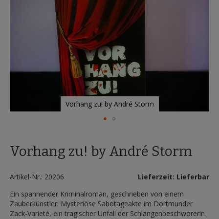
Vorhang zu! by André Storm
Zum
Anfang
Vorhang zu! by André Storm
der
Bildergalerie
springen
Artikel-Nr.: 20206
Lieferzeit: Lieferbar
Ein spannender Kriminalroman, geschrieben von einem
Zauberkünstler: Mysteriöse Sabotageakte im Dortmunder
Zack-Varieté, ein tragischer Unfall der Schlangenbeschwörerin