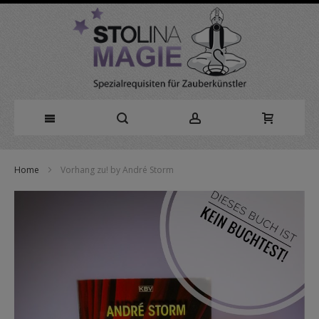
Direkt
Home
Vorhang zu! by André Storm
zum
Zum
Inhalt
Ende
der
Bildergalerie
springen