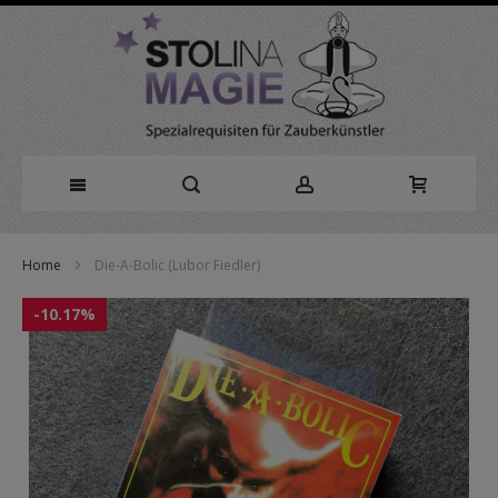
Direkt
Home
Die-A-Bolic (Lubor Fiedler)
zum
Zum
Inhalt
-10.17%
Ende
der
Bildergalerie
springen