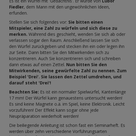
Es ist ein Würfel mit 'Gedächtnis'. Er wurde von
Lubor
Fiedler
, dem Mann mit den ungewöhnlichen Ideen,
erfunden.
Stellen Sie sich folgendes vor:
Sie bitten einen
Mitspieler, eine Zahl zu würfeln und sich diese zu
merken.
Während dies geschieht, wenden Sie sich ab oder
verlassen sogar den Raum. Anschließend lassen Sie sich
den Würfel zurückgeben und stecken ihn ein oder legen ihn
zur Seite. Dann bitten Sie den Mitwirkenden sich zu
konzentrieren. Auch Sie konzentrieren sich und schreiben
dann etwas auf einen Zettel.
Nun bitten Sie den
Mitwirkenden, seine gewürfelte Zahl zu nennen. Zum
Beispiel 'Drei'. Sie lassen den Zettel umdrehen, und
darauf steht 'Drei'!
Beachten Sie:
Es ist ein normaler Spielwürfel, Kantenlänge
17 mm! Der Würfel kann genauestens untersucht werden!
Es sind keine Magnete o.ä. im Spiel, keine Elektronik. Leicht
vorzuführen! Der Effekt kann sogar ohne jede
Neupräparation wiederholt werden!
Die beiliegende Anleitung ist schon fast ein Seminarheft. Es
werden über zehn verschiedene Vorführungsarten