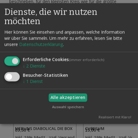
beschrieben, für den kleinsten Kreis wie für die größte
Bühne, für jeden ist etwas dabei. Von diesem raffinierten
Dienste, die wir nutzen
Trickgerät haben wir nur noch eine begrenzte Stückzahl!
möchten
Hier können Sie einsehen und anpassen, welche Information
wir über Sie sammeln.
Um mehr zu erfahren, lesen Sie bitte
Verwandte Artikel
unsere
Datenschutzerklärung
.
Alle auswählen
Erforderliche Cookies
(immer erforderlich)
↓
2
Dienste
Besucher-Statistiken
↓
1
Dienst
Alle akzeptieren
Auswahl speichern
Realisiert mit Klaro!
MERLINS DIABOLICAL DIE BOX
CUBESUM
89,50 €
15,00 €
Inkl. 19% MwSt., zzgl.
Versand
Inkl. 19% MwSt., zzgl.
Vers