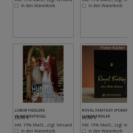
Zur
In den Warenkorb
In den Warenkorb
Wunschliste
hinzufügen
LUBOR FIEDLERS
ROYAL FANTASY (POKER) B
WUNDERSPIEGEL
LUBOR FIEDLER
15,00 €
26,50 €
Inkl. 19% MwSt., zzgl.
Versand
Inkl. 19% MwSt., zzgl.
Vers
Zur
In den Warenkorb
In den Warenkorb