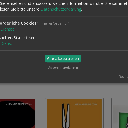
Sie einsehen und anpassen, welche Information wir über Sie sammel
uch Misdirection” von 2016, sondern eine vollständige Neukonzeption
 lesen Sie bitte unsere
Datenschutzerklärung
.
r Meister wie Ascanio, Tamariz, Slydini, Vernon, Tommy Wonder und v
orderliche Cookies
(immer erforderlich)
Dienste
en auf ein neues Level heben wollen. Für ambitionierte Hobbyzauberer
sucher-Statistiken
psychologischen und kognitiven Grundlagen der Magie interessieren.
Dienst
Alle akzeptieren
Auswahl speichern
Realis