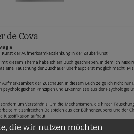
r de Cova
 Magie
 Kunst der Aufmerksamkeitslenkung in der Zauberkunst.
 mit diesem Thema habe ich ein Buch geschrieben, in dem ich Misdirec
s eine Täuschung der Zuschauer überhaupt erst möglich macht. Misd
.
er Aufmerksamkeit der Zuschauer. In diesem Buch zeige ich nicht nur 
 psychologischen Prinzipien und Erkenntnisse aus der Psychologie un
en, sondern um Verständnis. Um die Mechanismen, die hinter Täuschun
 arbeite mit zahlreichen Beispielen aus der Bühnenzauberei und der C
 Klassifikation aufbaut.
chaftliche Fundierung, die sich mit praktischer Erfahrung aus meiner
te, die wir nutzen möchten
u entwickeln, warum bestimmte Techniken funktionieren – und wann sie 