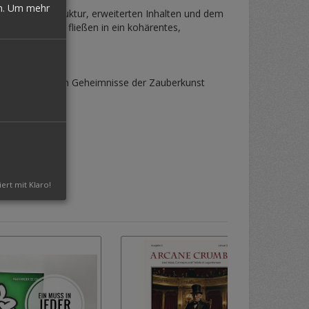
n.
Um mehr
 mit neuer Struktur, erweiterten Inhalten und dem
ieler anderer fließen in ein kohärentes,
, die die tieferen Geheimnisse der Zauberkunst
iert mit Klaro!