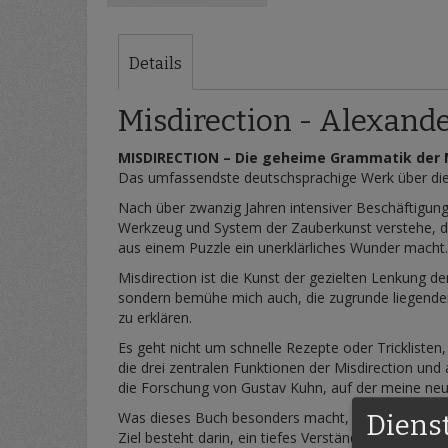
Zum
Anfang
der
Details
Bildergalerie
springen
Misdirection - Alexande
MISDIRECTION – Die geheime Grammatik der
Das umfassendste deutschsprachige Werk über die
Nach über zwanzig Jahren intensiver Beschäftigung
Werkzeug und System der Zauberkunst verstehe, da
aus einem Puzzle ein unerklärliches Wunder macht
Misdirection ist die Kunst der gezielten Lenkung d
sondern bemühe mich auch, die zugrunde liegenden
zu erklären.
Es geht nicht um schnelle Rezepte oder Tricklist
die drei zentralen Funktionen der Misdirection und
die Forschung von Gustav Kuhn, auf der meine neue
Was dieses Buch besonders macht, ist seine wissens
Diens
Ziel besteht darin, ein tiefes Verständnis dafür z