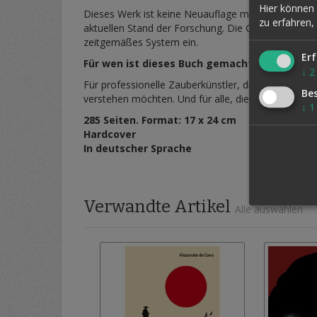
Hier können 
Dieses Werk ist keine Neuauflage meines „Arbeitsb
zu erfahren,
aktuellen Stand der Forschung. Die Gedanken große
zeitgemäßes System ein.
Erf
Für wen ist dieses Buch gemacht?
↓
2
Für professionelle Zauberkünstler, die ihre Routin
Be
verstehen möchten. Und für alle, die sich für die 
↓
1
285 Seiten. Format: 17 x 24 cm
Hardcover
In deutscher Sprache
Verwandte Artikel
Alle auswählen