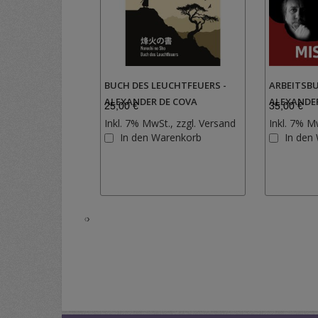
BUCH DES LEUCHTFEUERS -
ARBEITSBU
ALEXANDER DE COVA
ALEXANDE
25,00 €
35,00 €
Inkl. 7% MwSt., zzgl.
Versand
Inkl. 7% M
Zur
In den Warenkorb
In den
Wunschliste
hinzufügen
‹
›