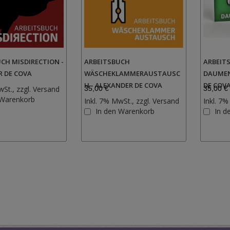
CH MISDIRECTION -
ARBEITSBUCH
ARBEIT
R DE COVA
WÄSCHEKLAMMERAUSTAUSC
DAUMEN
H - ALEXANDER DE COVA
DE COV
wSt., zzgl.
Versand
35,00 €
35,00 €
Zur
 Warenkorb
Inkl. 7% MwSt., zzgl.
Versand
Inkl. 7%
Wunschliste
Zur
In den Warenkorb
In d
hinzufügen
Wunschliste
hinzufügen