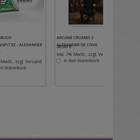
SBUCH
ARCANE CRUMBS 3 -
ARCA
SPITZE - ALEXANDER
ALEXANDER DE COVA
ALEX
30,00 €
30,00
A
Inkl. 7% MwSt., zzgl.
Versand
Inkl.
Zur
In den Warenkorb
I
 MwSt., zzgl.
Versand
Wunschlist
Zur
en Warenkorb
hinzufügen
Wunschliste
hinzufügen