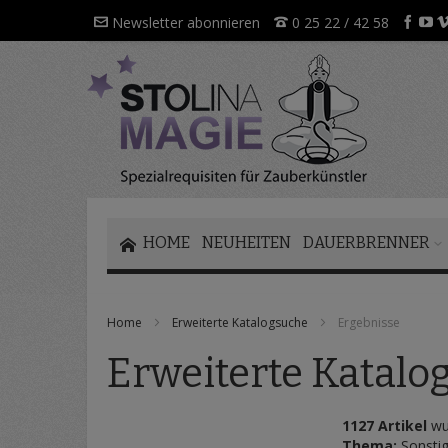
Direkt
Newsletter abonnieren
0 25 22 / 42 58
zum
Inhalt
HOME
NEUHEITEN
DAUERBRENNER
Home
Erweiterte Katalogsuche
Ergebnisse
Erweiterte Katalo
1127 Artikel
wu
Thema:
Sonsti