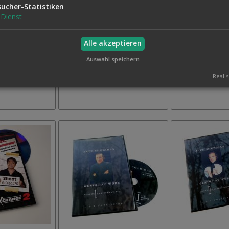
sucher-Statistiken
Dienst
Alle akzeptieren
GENAUGEN
DR. Q'S TISCHRÜCKEN
DROP OUT
12,50 €
8,50 €
Auswahl speichern
Auf
Auf
Inkl. MwSt.,
Inkl. MwSt.,
Realis
den
den
zzgl.
Versand
zzgl.
Versand
Wunschzettel
Wunschzettel