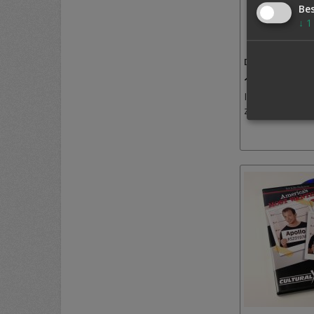
Be
↓
1
DR. Q'S RÖNT
12,50 €
Inkl. MwSt.,
zzgl.
Versand