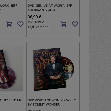
WORK', JEFF
DVD 'GENIUS AT WORK', JEFF
2
SHERIDAN, VOL. 3
36,90 €
Auf
Auf
Inkl. MwSt.,
den
den
zzgl.
Versand
Wunschzettel
Wunschzettel
OT BY REED MC
DVD VISION OF WONDER VOL. 2
BY TOMMY WONDER