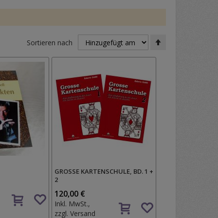
In
Sortieren nach
absteigender
Reihenfolge
GROSSE KARTENSCHULE, BD. 1 +
2
Auf
120,00 €
Auf
den
Inkl. MwSt.,
den
Wunschzettel
zzgl.
Versand