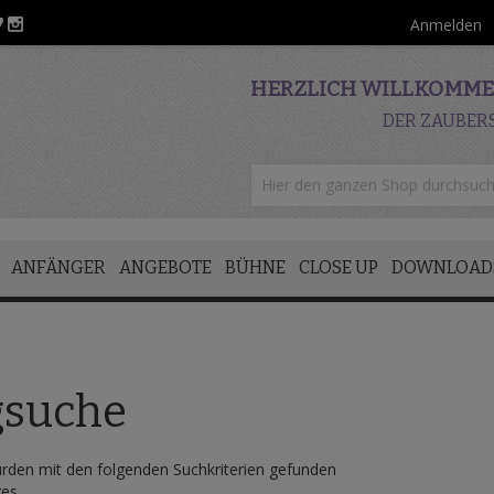
Anmelden
HERZLICH WILLKOMMEN
DER ZAUBER
ANFÄNGER
ANGEBOTE
BÜHNE
CLOSE UP
DOWNLOAD
gsuche
rden mit den folgenden Suchkriterien gefunden
ges