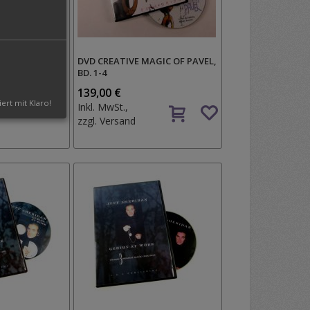
DVD CREATIVE MAGIC OF PAVEL,
BD. 1-4
Auf
139,00 €
Auf
iert mit Klaro!
den
Inkl. MwSt.,
den
Wunschzettel
zzgl.
Versand
Wunschzettel