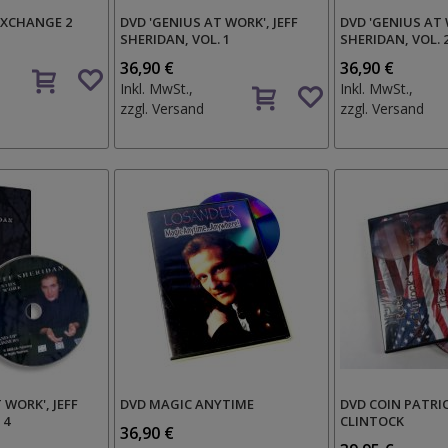
 XCHANGE 2
DVD 'GENIUS AT WORK', JEFF
DVD 'GENIUS AT 
SHERIDAN, VOL. 1
SHERIDAN, VOL. 
Auf
36,90 €
36,90 €
Auf
den
Inkl. MwSt.,
Inkl. MwSt.,
den
Wunschzettel
zzgl.
Versand
zzgl.
Versand
Wunschzettel
 WORK', JEFF
DVD MAGIC ANYTIME
DVD COIN PATRI
 4
CLINTOCK
36,90 €