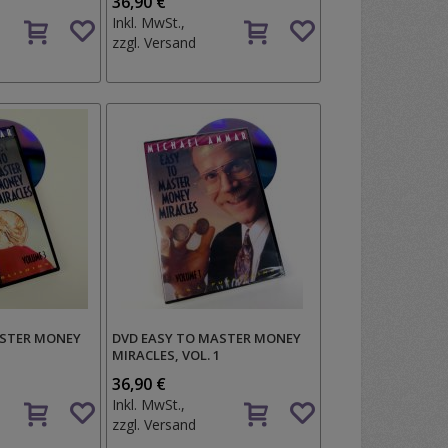
36,90 €
Auf
Auf
Inkl. MwSt.,
den
den
zzgl.
Versand
Wunschzettel
Wunschzettel
ASTER MONEY
DVD EASY TO MASTER MONEY
3
MIRACLES, VOL. 1
36,90 €
Auf
Auf
Inkl. MwSt.,
den
den
zzgl.
Versand
Wunschzettel
Wunschzettel