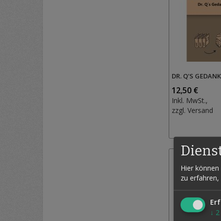
DR. Q'S GEDAN
12,50 €
Inkl. MwSt.,
zzgl.
Versand
Diens
Hier können 
zu erfahren,
Erf
↓
2