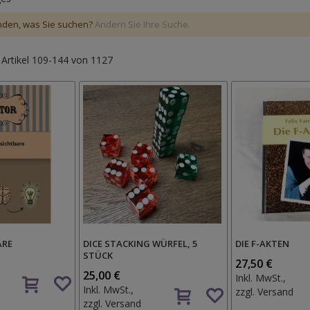
nden, was Sie suchen?
Ändern Sie Ihre Suche.
e
Artikel
109
-
144
von
1127
ARE
DICE STACKING WÜRFEL, 5
DIE F-AKTEN
STÜCK
27,50 €
Auf
25,00 €
Inkl. MwSt.,
Auf
den
Inkl. MwSt.,
zzgl.
Versand
den
Wunschzettel
zzgl.
Versand