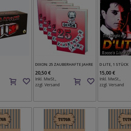
DIXON: 25 ZAUBERHAFTE JAHRE
D LITE, 1 STÜCK
20,50 €
15,00 €
Auf
Auf
Inkl. MwSt.,
Inkl. MwSt.,
den
den
zzgl.
Versand
zzgl.
Versand
Wunschzettel
Wunschzettel