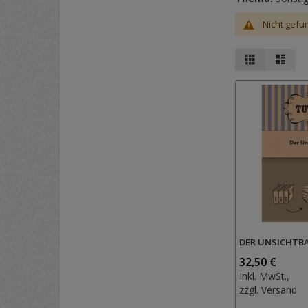
Nicht gefu
Ansicht
Raster
List
als
DER UNSICHTB
32,50 €
Inkl. MwSt.,
zzgl.
Versand