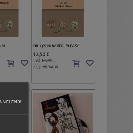
IUM
DR. Q'S NUMBER, PLEASE
12,50 €
Auf
Auf
Inkl. MwSt.,
den
den
zzgl.
Versand
Wunschzettel
Wunschzettel
n.
Um mehr