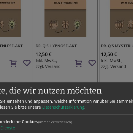
KENLESE-AKT
DR. Q'S HYPNOSE-AKT
DR. Q'S MYSTER
12,50 €
12,50 €
Auf
Auf
Inkl. MwSt.,
Inkl. MwSt.,
den
den
zzgl.
Versand
zzgl.
Versand
Wunschzettel
Wunschzettel
te, die wir nutzen möchten
Sie einsehen und anpassen, welche Information wir über Sie sammel
 lesen Sie bitte unsere
Datenschutzerklärung
.
orderliche Cookies
(immer erforderlich)
Dienste