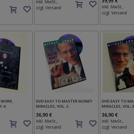
Auf
39,95 €
Inkl. MwSt.,
Auf
den
Inkl. MwSt.,
zzgl.
Versand
den
Wunschzettel
zzgl.
Versand
Wunschzettel
 WORK,
DVD EASY TO MASTER MONEY
DVD EASY TO M
1-4
MIRACLES, VOL. 2
MIRACLES, VOL. 
36,90 €
36,90 €
Auf
Auf
Inkl. MwSt.,
Inkl. MwSt.,
den
den
zzgl.
Versand
zzgl.
Versand
Wunschzettel
Wunschzettel