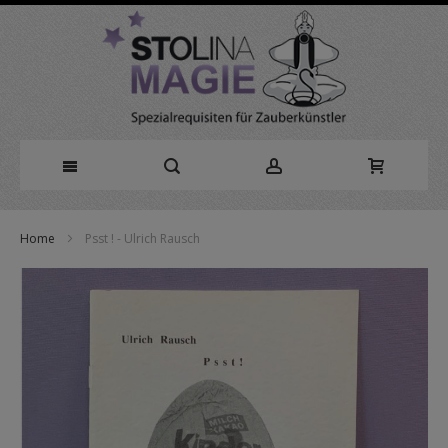
Direkt
Home
Psst ! - Ulrich Rausch
zum
Zum
Inhalt
Ende
der
Bildergalerie
springen