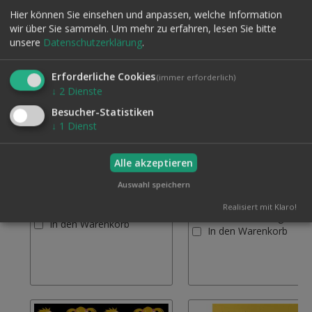
Hier können Sie einsehen und anpassen, welche Information
wir über Sie sammeln.
Um mehr zu erfahren, lesen Sie bitte
unsere
Datenschutzerklärung
.
Erforderliche Cookies
(immer erforderlich)
↓
2
Dienste
Besucher-Statistiken
↓
1
Dienst
Alle akzeptieren
WUNDER MIT METHODE -
DER ALMANACH 2020 VON
Auswahl speichern
ULRICH RAUSCH
ULRICH RAUSCH
25,00 €
12,50 €
19,80 €
Realisiert mit Klaro!
Inkl. 19% MwSt., zzgl.
Versand
Inkl. 19% MwSt., zzgl.
Vers
Zur
In den Warenkorb
In den Warenkorb
Wunschliste
hinzufügen