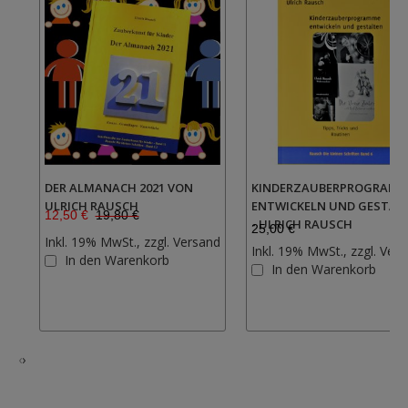
DER ALMANACH 2021 VON
KINDERZAUBERPROGRAM
ULRICH RAUSCH
ENTWICKELN UND GESTAL
12,50 €
19,80 €
- ULRICH RAUSCH
25,00 €
Inkl. 19% MwSt., zzgl.
Versand
Inkl. 19% MwSt., zzgl.
Vers
Zur
In den Warenkorb
In den Warenkorb
Wunschliste
hinzufügen
‹
›