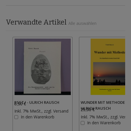
Verwandte Artikel
Alle auswählen
PSST ! - ULRICH RAUSCH
WUNDER MIT METHODE -
8,50 €
ULRICH RAUSCH
25,00 €
Inkl. 7% MwSt., zzgl.
Versand
Zur
In den Warenkorb
Inkl. 7% MwSt., zzgl.
Versa
Wunschliste
In den Warenkorb
hinzufügen