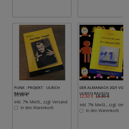
PUNX - PROJEKT - ULRICH
DER ALMANACH 2021 VON
RAUSCH
ULRICH RAUSCH
25,00 €
12,50 €
19,80 €
Inkl. 7% MwSt., zzgl.
Versand
Inkl. 7% MwSt., zzgl.
Versa
Zur
In den Warenkorb
In den Warenkorb
Wunschliste
hinzufügen