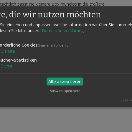
ichtlich passt die kleinere Box mühelos in die größere.
te, die wir nutzen möchten
ennbare Erklärung kehrt sich das Verhältnis plötzlich um. Die zuvor 
eht direkt vor den Augen des Publikums.
Sie einsehen und anpassen, welche Information wir über Sie sammel
ame Zuschauer sprachlos zurücklässt.
 lesen Sie bitte unsere
Datenschutzerklärung
.
ochwertigen Requisit erhalten Sie mehrere Online-Routinen mit unter
ns bis hin zu ausgearbeiteten, theatralischen Vorführungen.
orderliche Cookies
(immer erforderlich)
y-Routine: Sollte während der Vorstellung etwas schiefgehen, ruft d
Dienste
origineller Running Gag, der regelmäßig für große Lacher sorgt und 
sucher-Statistiken
Dienst
Alle akzeptieren
Auswahl speichern
ntertiteln
Realis
 x H15 cm