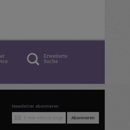
er
Erweiterte
vice
Suche
Newsletter abonnieren
Anmeldung
Abonnieren
zum
Newsletter: