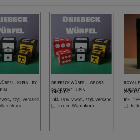
ÜRFEL - KLEIN - BY
DRIEBECK WÜRFEL - GROSS - B
ROYAL F
PIN
Y ARSENE LUPIN
LUBOR F
145,00 €
26,50 €
MwSt., zzgl.
Versand
Inkl. 19% MwSt., zzgl.
Versand
Inkl. 19
Zur
Zur
 Warenkorb
In den Warenkorb
In d
Wunschliste
Wunschliste
hinzufügen
hinzufügen