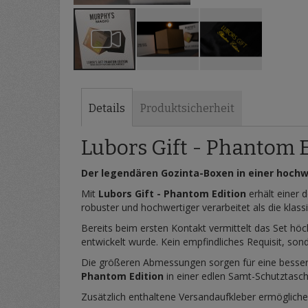
Zum
Anfang
der
Details
Produktsicherheit
Bildergalerie
springen
Lubors Gift - Phantom 
Der legendären Gozinta-Boxen in einer hoch
Mit
Lubors Gift - Phantom Edition
erhält einer 
robuster und hochwertiger verarbeitet als die klas
Bereits beim ersten Kontakt vermittelt das Set höc
entwickelt wurde. Kein empfindliches Requisit, sond
Die größeren Abmessungen sorgen für eine bessere 
Phantom Edition
in einer edlen Samt-Schutztasch
Zusätzlich enthaltene Versandaufkleber ermögliche