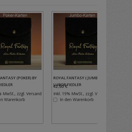
ANTASY (POKER) BY
ROYAL FANTASY ( JUMBO) BY
DIE-A
26,50
IEDLER
LUBOR FIEDLER
42,50 €
Inkl.
% MwSt., zzgl.
Versand
Inkl. 19% MwSt., zzgl.
Versand
I
Zur
Zur
en Warenkorb
In den Warenkorb
Wunschliste
Wunschlist
hinzufügen
hinzufügen