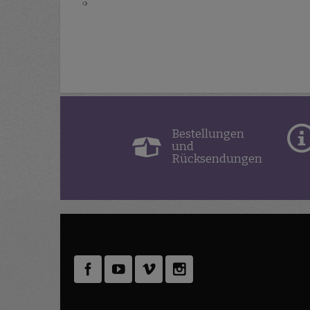
‹
›
Bestellungen
und
Rücksendungen