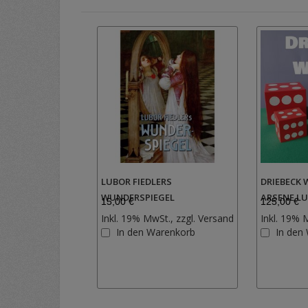
LUBOR FIEDLERS
DRIEBECK W
WUNDERSPIEGEL
ARSENE LU
15,00 €
125,00 €
Inkl. 19% MwSt., zzgl.
Versand
Inkl. 19% 
Zur
In den Warenkorb
In den
Wunschliste
hinzufügen