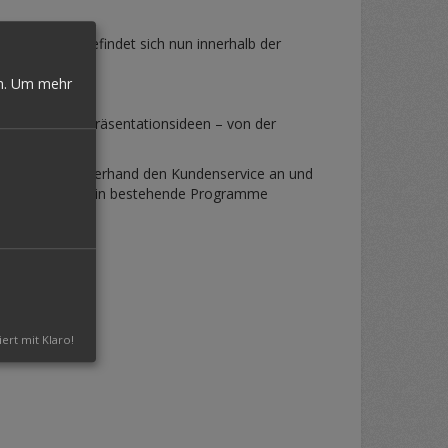
größere Box befindet sich nun innerhalb der
n.
Um mehr
schiedlichen Präsentationsideen – von der
er Zauberer kurzerhand den Kundenservice an und
sich hervorragend in bestehende Programme
iert mit Klaro!