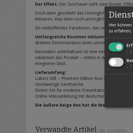
Der Effekt:
Der Zuschauer sieht zwei Boxen. Offens
Diens
Doch dann geschieht das Unmögliche: Ohne jede erk
kleineren. Was eben noch unmöglich schien, geschi
Hier können 
Ein verblüffendes Paradoxon, das selbst aufmerks
zu erfahren,
Umfangreiche Routinen inklusive:
Neben dem h
direkten Demonstration eines unmöglichen Phänome
Erf
Besonders unterhaltsam ist eine integrierte Comed
↓
2
reklamiert das Produkt – mitten in der Show! Ein 
Be
integrieren lässt.
↓
1
Lieferumfang:
Lubors Gift – Phantom Edition Box-Set
Hochwertige Samttasche
Sticker-Set für moderne Präsentationen
Online-Videoanleitung mit deutscher Tonspur und U
Die äußere beige Box hat die Maße: L14 x B13
Verwandte Artikel
Alle auswählen