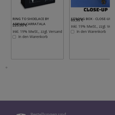
RING TO SHOELACE BY
STRONG BOX - CLOSE-UP
69,95 €
ADRIAN CARRATALA
225,00 €
Inkl. 19% MwSt., zzgl.
Vers
Inkl. 19% MwSt., zzgl.
Versand
In den Warenkorb
Zur
In den Warenkorb
Wunschliste
hinzufügen
‹
›
Bestellungen und