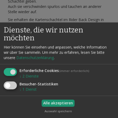
Schachtel geben.
Auch sie verschwinden spurlos und tauchen an anderer
Stelle wieder auf.
Sie erhalten die Kartenschachtel im Rider Back Design in
zufälliger Farbe (Rot oder Blau).
Dienste, die wir nutzen
Neben der leicht verständlichen Videoanleitung
möchten
erhalten Sie von uns eine deutsche Kurzanleitung.
Hier können Sie einsehen und anpassen, welche Information
wir über Sie sammeln.
Um mehr zu erfahren, lesen Sie bitte
Produktsicherheit
unsere
Datenschutzerklärung
.
Erforderliche Cookies
(immer erforderlich)
Verwandte Artikel
↓
2
Dienste
Alle auswählen
Besucher-Statistiken
↓
1
Dienst
Alle akzeptieren
Auswahl speichern