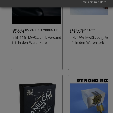
Realisiert mit Klaro!
NORISK BY CHRIS TORRENTE
SAFE - 7ER SATZ
98,00 €
149,00 €
Inkl. 19% MwSt., zzgl.
Versand
Inkl. 19% MwSt., zzgl.
Vers
Zur
In den Warenkorb
In den Warenkorb
Wunschliste
hinzufügen