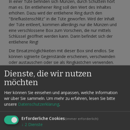
In einer Tüte befinden sich Münzen, durch Schütteln hört
man es. Ein entliehener Ring soll den Wert des Inhaltes
erhöhen. Dazu wird der entliehene Ring durch den
"Briefkastenschlitz" in die Tüte geworfen. Wird der Inhalt
der Tüte entleert, kommen allerdings nur die Münzen und
eine verschlossene Box zum Vorschein, die nur mittels
Schlüssel geöffnet werden kann. Darin befindet sich der
entliehene Ring!
Die Einsatzmöglichkeiten mit dieser Box sind endlos. Sie
können signierte Gegenstände erscheinen, verschwinden
oder austauschen oder sie als Ringkästchen verwenden.
Das clevere Geheimnis der Box nimmt Ihnen alle Arbeit ab.
Dienste, die wir nutzen
Fingerfertigkeit wird nicht benötigt. Wer das Geheimnis nicht
möchten
kennt, kommt nicht darauf! Keine seitliche Klappe!
Die Lieferung erfolgt inklusive Vorhängeschloss und einer
Hier können Sie einsehen und anpassen, welche Information
deutschen Routine.
wir über Sie sammeln.
Um mehr zu erfahren, lesen Sie bitte
unsere
Datenschutzerklärung
.
Maße: 60 x 50 x 40 mm
Erforderliche Cookies
(immer erforderlich)
↓
2
Dienste