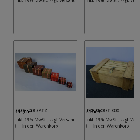
Inkl. 19% MwSt., zzgl.
Versand
Inkl. 19% MwSt., zzgl.
Vers
Wunschliste
hinzufügen
SAFE - 7ER SATZ
TOP SECRET BOX
149,00 €
69,00 €
Inkl. 19% MwSt., zzgl.
Versand
Inkl. 19% MwSt., zzgl.
Vers
Zur
In den Warenkorb
In den Warenkorb
Wunschliste
hinzufügen