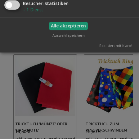
Besucher-Statistiken
↓
1
Dienst
Produktsicherheit
Alle akzeptieren
Auswahl speichern
Verwandte Artikel
Alle auswählen
Realisiert mit Klaro!
TRICKTUCH 'MÜNZE' ODER
TRICKTUCH ZUM
'BANKNOTE'
RINGVERSCHWINDEN
19,50 €
19,50 €
Zur