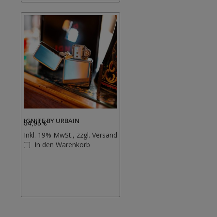
IGNITE BY URBAIN
54,95 €
Inkl. 19% MwSt., zzgl.
Versand
Zur
In den Warenkorb
Wunschliste
hinzufügen