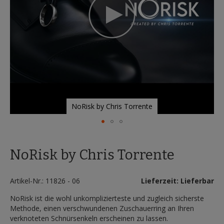
NoRisk by Chris Torrente
Zum
Anfang
NoRisk by Chris Torrente
der
Bildergalerie
springen
Artikel-Nr.: 11826 - 06
Lieferzeit: Lieferbar
NoRisk ist die wohl unkomplizierteste und zugleich sicherste
Methode, einen verschwundenen Zuschauerring an Ihren
verknoteten Schnürsenkeln erscheinen zu lassen.