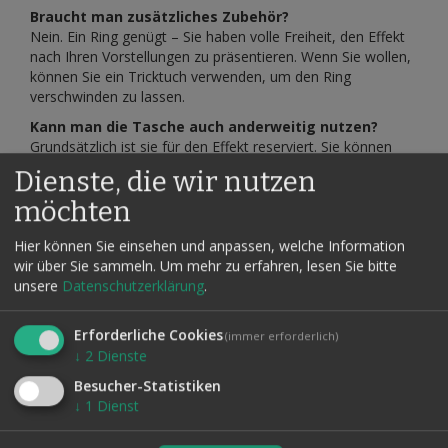
Braucht man zusätzliches Zubehör?
Nein. Ein Ring genügt – Sie haben volle Freiheit, den Effekt
nach Ihren Vorstellungen zu präsentieren. Wenn Sie wollen,
können Sie ein Tricktuch verwenden, um den Ring
verschwinden zu lassen.
Kann man die Tasche auch anderweitig nutzen?
Grundsätzlich ist sie für den Effekt reserviert. Sie können
jedoch eine zusätzliche Tasche anbringen oder unten einen
Dienste, die wir nutzen
Reißverschluss einsetzen, falls gewünscht.
möchten
Fazit:
Mit
NoRisk
erhalten Sie ein professionelles Werkzeug für
Hier können Sie einsehen und anpassen, welche Information
magische Momente – einfach, flexibel und absolut sicher in
wir über Sie sammeln.
Um mehr zu erfahren, lesen Sie bitte
der Anwendung. Perfekt für jeden Magier, der sein
unsere
Datenschutzerklärung
.
Repertoire um einen starken, unkomplizierten Effekt
erweitern möchte.
Erforderliche Cookies
(immer erforderlich)
Sie erhalten alles Zubehör inkl. einer deutschen
↓
2
Dienste
Kurzanleitung.
Besucher-Statistiken
↓
1
Dienst
Produktsicherheit