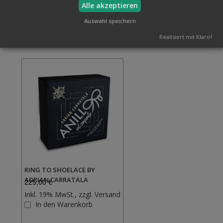
Alle akzeptieren
Auswahl speichern
Verwandte Artikel
Alle auswählen
Realisiert mit Klaro!
RING TO SHOELACE BY
ADRIAN CARRATALA
225,00 €
Inkl. 19% MwSt., zzgl.
Versand
Zur
In den Warenkorb
Wunschliste
hinzufügen