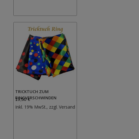
TRICKTUCH ZUM
RINGVERSCHWINDEN
19,50 €
Zur
Inkl. 19% MwSt., zzgl.
Versand
Wunschliste
hinzufügen