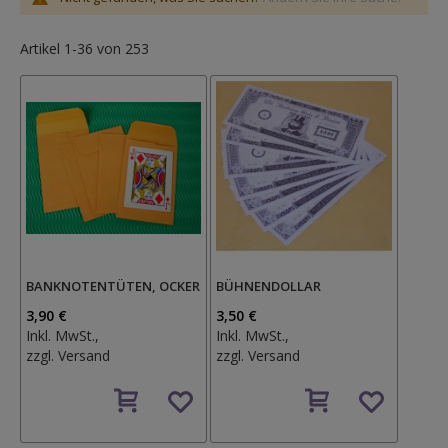
Artikel
1
-
36
von
253
BANKNOTENTÜTEN, OCKER
BÜHNENDOLLAR
3,90 €
3,50 €
Inkl. MwSt.,
Inkl. MwSt.,
zzgl.
Versand
zzgl.
Versand
Auf
Auf
den
den
Wunschzettel
Wunschzettel