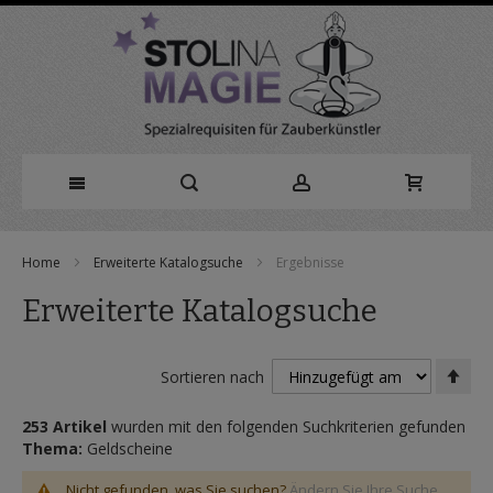
Direkt
Home
Erweiterte Katalogsuche
Ergebnisse
zum
Erweiterte Katalogsuche
Inhalt
In
Sortieren nach
abs
Rei
253 Artikel
wurden mit den folgenden Suchkriterien gefunden
Thema:
Geldscheine
Nicht gefunden, was Sie suchen?
Ändern Sie Ihre Suche.