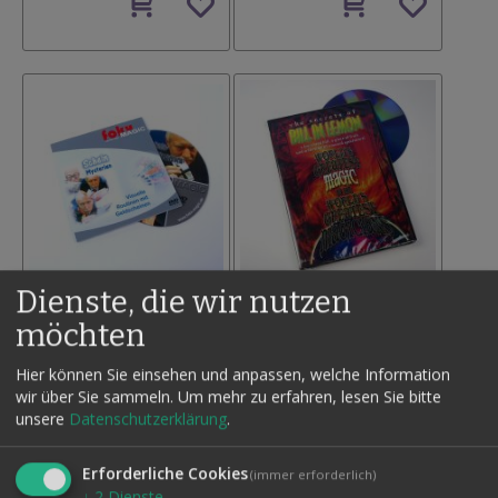
den
den
Wunschzettel
Wunschzettel
Dienste, die wir nutzen
DVD SCHEIN-MYSTERIEN
DVD BILL IN LEMON -
möchten
WORLD'S GREATEST MAGIC
29,95 €
Inkl. MwSt.,
23,50 €
Hier können Sie einsehen und anpassen, welche Information
zzgl.
Versand
Inkl. MwSt.,
wir über Sie sammeln.
Um mehr zu erfahren, lesen Sie bitte
zzgl.
Versand
unsere
Datenschutzerklärung
.
Auf
den
Auf
Wunschzettel
den
Erforderliche Cookies
(immer erforderlich)
Wunschzettel
↓
2
Dienste