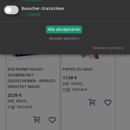
Besucher-Statistiken
↓
1
Dienst
Alle akzeptieren
Auswahl speichern
Realisiert mit Klaro!
DVD MONEY MAGIC -
PAPIER ZU GELD
ZAUBEREI MIT
17,50 €
GELDSCHEINEN - WORLD'S
Inkl. MwSt.,
GREATEST MAGIC
zzgl.
Versand
23,50 €
Auf
Inkl. MwSt.,
den
zzgl.
Versand
Wunschzettel
Auf
den
Wunschzettel