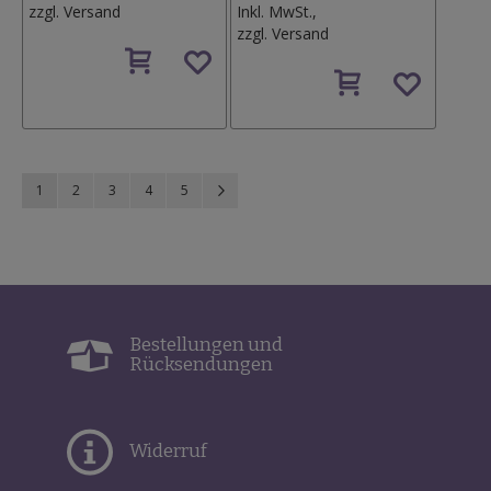
zzgl.
Versand
Inkl. MwSt.,
zzgl.
Versand
Auf
den
Auf
Wunschzettel
den
Wunschzettel
Seite
Sie lesen gerade Seite
Seite
Seite
Seite
Seite
Seite
Weiter
1
2
3
4
5
Bestellungen und
Rücksendungen
Widerruf