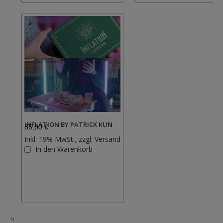
INFLATION BY PATRICK KUN
85,00 €
Inkl. 19% MwSt., zzgl.
Versand
Zur
In den Warenkorb
Wunschliste
hinzufügen
‹
›