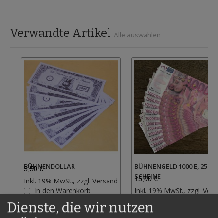
Verwandte Artikel
Alle auswählen
BÜHNENDOLLAR
BÜHNENGELD 1000 E, 25
3,50 €
SCHEINE
15,00 €
Inkl. 19% MwSt., zzgl.
Versand
Zur
In den Warenkorb
Inkl. 19% MwSt., zzgl.
Vers
Wunschliste
In den Warenkorb
Dienste, die wir nutzen
hinzufügen