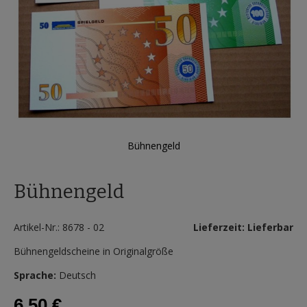
Bühnengeld
Zum
Anfang
Bühnengeld
der
Bildergalerie
springen
Artikel-Nr.: 8678 - 02
Lieferzeit: Lieferbar
Bühnengeldscheine in Originalgröße
Sprache:
Deutsch
6,50 €