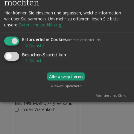
möchten
Hier können Sie einsehen und anpassen, welche Information
wir über Sie sammeln.
Um mehr zu erfahren, lesen Sie bitte
unsere
Datenschutzerklärung
.
Erforderliche Cookies
(immer erforderlich)
↓
2
Dienste
Besucher-Statistiken
↓
1
Dienst
Alle akzeptieren
Auswahl speichern
BÜHNENGELD 1000 E, 5
»PERSONAL MONEY«
98,00 €
SCHEINE
Realisiert mit Klaro!
5,00 €
Inkl. 19% MwSt., zzgl.
Vers
Inkl. 19% MwSt., zzgl.
Versand
Zur
In den Warenkorb
Wunschliste
hinzufügen