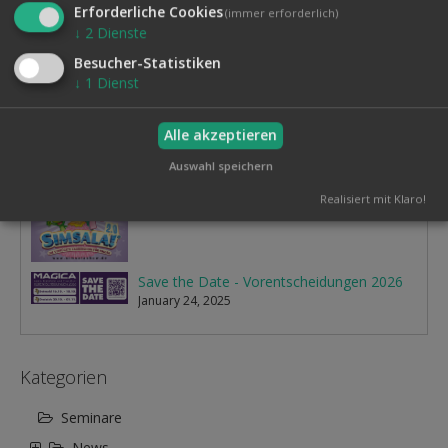
Erforderliche Cookies
(immer erforderlich)
↓
2
Dienste
Neueste
Besucher-Statistiken
↓
1
Dienst
aladin - Fachzeitschrift des MRA
Alle akzeptieren
June 16, 2026
Auswahl speichern
Timothy Trust & Diamond - 28.02.27 in Rietberg
May 21, 2026
Realisiert mit Klaro!
Save the Date - Vorentscheidungen 2026
January 24, 2025
Kategorien
Seminare
News