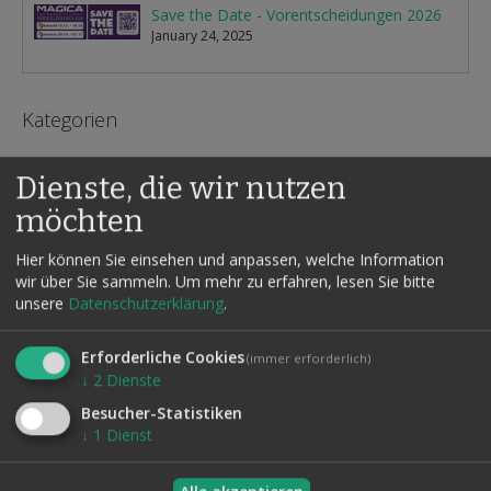
Save the Date - Vorentscheidungen 2026
January 24, 2025
Kategorien
Seminare
Dienste, die wir nutzen
News
möchten
Termine
Hier können Sie einsehen und anpassen, welche Information
wir über Sie sammeln.
Um mehr zu erfahren, lesen Sie bitte
Monatliches Archiv
unsere
Datenschutzerklärung
.
June , 2026 (1)
Erforderliche Cookies
(immer erforderlich)
May , 2026 (1)
↓
2
Dienste
January , 2025 (1)
Besucher-Statistiken
↓
1
Dienst
Themen