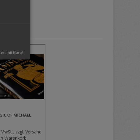
iert mit Klaro!
GIC OF MICHAEL
 MwSt., zzgl.
Versand
Zur
en Warenkorb