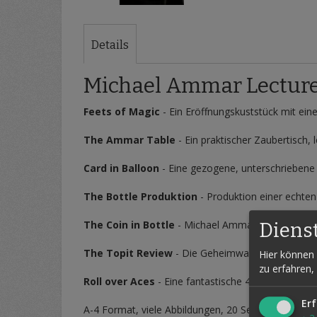
Zum
Anfang
der
Details
Bildergalerie
springen
Michael Ammar Lecture 
Feets of Magic
- Ein Eröffnungskuststück mit ei
The Ammar Table
- Ein praktischer Zaubertisch, 
Card in Balloon
- Eine gezogene, unterschriebene 
The Bottle Produktion
- Produktion einer echten
The Coin in Bottle
- Michael Ammar's Version der
Diens
The Topit Review
- Die Geheimwaffe!
Hier können 
zu erfahren,
Roll over Aces
- Eine fantastische 4-Ass Routine!
Erf
A-4 Format, viele Abbildungen, 20 Seiten.