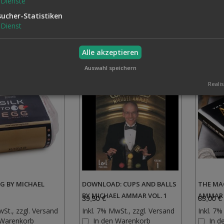
Dienste
sucher-Statistiken
Dienst
Alle akzeptieren
Auswahl speichern
Realis
GG BY MICHAEL
DOWNLOAD: CUPS AND BALLS
THE MA
BY MICHAEL AMMAR VOL. 1
AMMAR
39,50 €
65,00 €
wSt., zzgl.
Versand
Inkl. 7% MwSt., zzgl.
Versand
Inkl. 7%
Zur
Zur
 Warenkorb
In den Warenkorb
In d