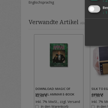
↓
2
Englischsprachig
Be
↓
1
Verwandte Artikel
Alle auswählen
DOWNLOAD: MAGIC OF
SILK TO E
MICHAEL AMMAR E-BOOK
AMMAR
42,50 €
37,50 €
Inkl. 7% MwSt., zzgl.
Versand
Inkl. 7% M
Zur
In den Warenkorb
In den