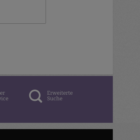
Wunschliste
hinzufügen
er
Erweiterte
vice
Suche