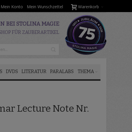
Mein Konto
Mein Wunschzettel
Warenkorb
 BEI STOLINA MAGIE
SHOP FÜR ZAUBERARTIKEL
S
DVDS
LITERATUR
PARALABS
THEMA
ar Lecture Note Nr.