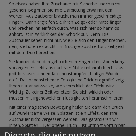
So etwas haben Ihre Zuschauer mit Sicherheit noch nicht
gesehen. Beginnen Sie Ihre Darbietung etwa mit den
Worten: »Als Zauberer braucht man immer geschmeidige
Finger«. Dann ergreifen Sie Ihren Zeige- oder Mittelfinger
und brechen ihn einfach durch. Was sich hier so harmlos
anhört, ist in Wirklichkeit der Schock pur. Denn: Die
Zuschauer sehen nicht nur, wie Sie sich den Finger brechen,
nein, sie hören es auch! Ein Bruchgeräusch ertönt zeitgleich
mit dem Durchbrechen.
Sie können dann den gebrochenen Finger ohne Abdeckung
vorzeigen. Er sieht aus nächster Nähe unheimlich echt aus
(mit heraustretenden Knochenstümpfen, blutiger Wunde
etc.). Das nebenstehende Foto (keine Trickfotografie) zeigt
Ihnen nur ansatzweise, wie schrecklich der Effekt wirkt.
Wichtig: Zu keiner Zeit verletzen Sie sich wirklich oder
müssen mit irgendwelchen Flüssigkeiten herumschmieren!
Mit einer magischen Bewegung heilen Sie dann den Bruch
auf wundersame Weise. Splatter! ist ein Effekt, den Ihre
Zuschauer nicht vergessen werden. Das garantieren wir
Ihnen. Splatter! – Der offene Bruch – ist umringt vorführbar!
Dienste, die wir nutzen