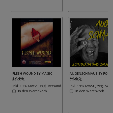
FLESH WOUND BY MAGIC
AUGENSCHMAUS BY FOKX
SMITH
MAGIC
59,00 €
29,95 €
Inkl. 19% MwSt., zzgl.
Versand
Inkl. 19% MwSt., zzgl.
Vers
Zur
In den Warenkorb
In den Warenkorb
Wunschliste
hinzufügen