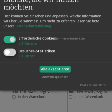
möchten
Verwandte Artikel
Hier können Sie einsehen und anpassen, welche Information
Alle auswählen
wir über Sie sammeln.
Um mehr zu erfahren, lesen Sie bitte
unsere
Datenschutzerklärung
.
Erforderliche Cookies
(immer erforderlich)
↓
2
Dienste
Besucher-Statistiken
↓
1
Dienst
Alle akzeptieren
Auswahl speichern
RINGFINGER
SCHOCKER
Realisiert mit Klaro!
26,00 €
14,00 €
Inkl. 19% MwSt., zzgl.
Versand
Inkl. 19% MwSt., zzgl.
Vers
Zur
In den Warenkorb
In den Warenkorb
Wunschliste
hinzufügen