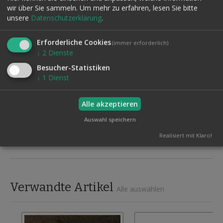
Petrik & Mia ( Bühne, Close-up)
wir über Sie sammeln.
Um mehr zu erfahren, lesen Sie bitte
unsere
Datenschutzerklärung
.
Robby & Inge (Musik, Bühne, Tauben)
Salvano (Bühne und Parkett)
Erforderliche Cookies
(immer erforderlich)
Schuyer (Bühne und Parkett)
↓
2
Dienste
Shaxon (Bühne und Parkett)
Besucher-Statistiken
↓
1
Dienst
Thumm (Bühne und Parkett)
Tommy Wonder (Bühne und Parkett)
Alle akzeptieren
Yamamoto (Bühne und Parkett)
Auswahl speichern
Yedit (Bühne und Parkett)
Realisiert mit Klaro!
Verwandte Artikel
Alle auswählen