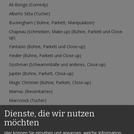
Ali Bongo (Comedy)
Alberto Sitta (Tücher)
Buckingham ( Bühne, Parkett, Manipulation)
Chapeau (Schminken, Make-up)
(Bühne, Parkett und Close-
up)
Fantasio (Bühne, Parkett und Close-up)
Fiedler (Bühne, Parkett und Close-up)
Goshman (Schwammbälle und anderes, Close-up)
Jupiter (Bühne, Parkett, Close-up)
Magic Christian (Bühne, Parkett, Close-up)
Marnac (Riesenkarten)
Marconick (Tücher)
Marconick (Bühne, Close up)
Dienste, die wir nutzen
Mia (Bühnenauftritt, Bewegung, Schminken)
möchten
Page (Das Topit)
Hier können Sie einsehen und anpassen, welche Information