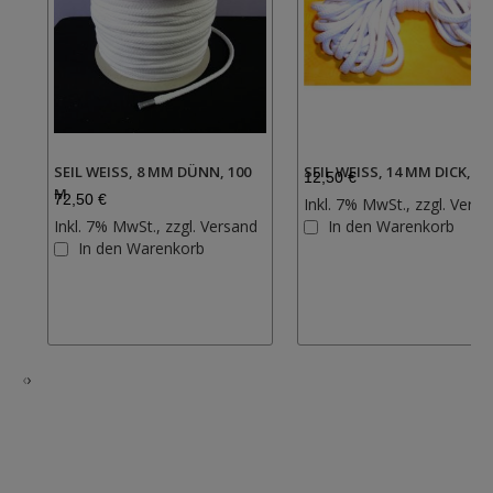
SEIL WEISS, 8 MM DÜNN, 100 M
SEIL WEISS, 14 MM DICK, 10
12,50 €
72,50 €
Inkl. 7% MwSt., zzgl.
Versa
Inkl. 7% MwSt., zzgl.
Versand
In den Warenkorb
Zur
In den Warenkorb
Wunschliste
hinzufügen
‹
›