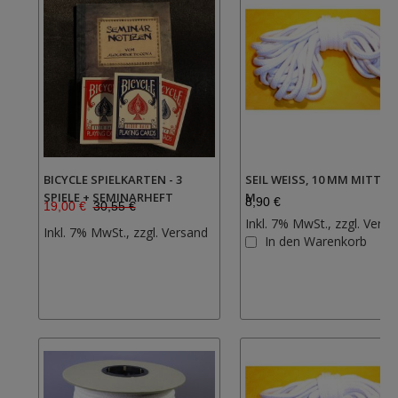
BICYCLE SPIELKARTEN - 3
SEIL WEISS, 10 MM MITTEL, 1
SPIELE + SEMINARHEFT
8,90 €
19,00 €
30,55 €
Inkl. 7% MwSt., zzgl.
Versa
Zur
Inkl. 7% MwSt., zzgl.
Versand
In den Warenkorb
Wunschliste
hinzufügen