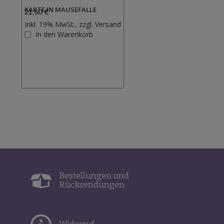
KARTE IN MAUSEFALLE
21,50 €
Inkl. 19% MwSt., zzgl.
Versand
Zur
In den Warenkorb
Wunschliste
hinzufügen
Bestellungen und
Rücksendungen