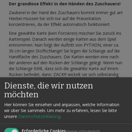
Der grandiose Effekt in den Händen des Zuschauers!
Zauberei in der Hand des Zuschauers kommt immer gut an!
Hierbei müssen Sie sich nur auf die Präsentation
konzentrieren, da der Effekt automatisch funktioniert.
Eine gewählte Karte (kein Forcieren) mischen Sie zurück ins
Kartenspiel. Danach werden einige Karten aus dem Spiel
entnommen. Nun folgt der Auftritt von PYTHON, einer ca.
30 cm langen Stoffschlange! Sie legen die Schlange auf die
Handfläche des Zuschauers. Die Karten werden eine nach
der anderen auf den Rücken der Schlange gelegt. Wenn nun
die Schlange fühlt, dass sich die gewählte Karte auf ihrem
Rücken befindet, dann: ZACK!!! wickelt sie sich selbständig
um die Karte herum!!!
Dienste, die wir nutzen
Das kleine Wunder geschieht in der Hand des Zuschauers,
möchten
ohne dass Sie die Karte oder die Schlange berühren! Keine
Drähte, Magnete oder Fäden. Umringt vorführbar und
Hier können Sie einsehen und anpassen, welche Information
sofort wiederholbar. Einfachst vorzuführen! Sie brauchen
wir über Sie sammeln.
Um mehr zu erfahren, lesen Sie bitte
nicht mal eine Karte zu forcieren! Spaß, Überraschung und
unsere
Datenschutzerklärung
.
Schrecken in der Hand des Zuschauers!
Sie erhalten die hochwertig gefertigte Stoffschlange sowie
Erforderliche Cookies
(immer erforderlich)