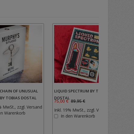
A CHAIN OF UNUSUAL
LIQUID SPECTRUM BY TOBIAS
SILH
 BY TOBIAS DOSTAL
DOSTAL
DOST
89,50
75,00 €
89,95 €
% MwSt., zzgl.
Versand
Inkl.
Inkl. 19% MwSt., zzgl.
Versand
Zur
en Warenkorb
I
Zur
In den Warenkorb
Wunschliste
Wunschlist
hinzufügen
hinzufügen