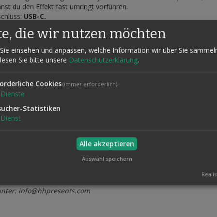
nst du den Effekt fast umringt vorführen.
schluss:
USB-C.
te, die wir nutzen möchten
Sie einsehen und anpassen, welche Information wir über Sie sammel
 lesen Sie bitte unsere
Datenschutzerklärung
.
orderliche Cookies
(immer erforderlich)
Dienste
ür OPTIX PRO?
sucher-Statistiken
Dienst
denen, schwarzen und weißen Handys vorgeführt – mit Android-Geräten
le.
Alle akzeptieren
p beschränkt – es ist universell einsetzbar.
Auswahl speichern
Realis
 unter: info@hhpresents.com