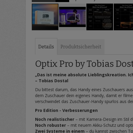
Zum
Anfang
der
Details
Produktsicherheit
Bildergalerie
springen
Optix Pro by Tobias Dos
„Das ist meine absolute Lieblingskreation. I
– Tobias Dostal
Du bittest darum, das Handy eines Zuschauers ausz
dem Zuschauer dein eigenes Handy, damit er filmen
verschwindet das Zuschauer-Handy spurlos aus dein
Pro Edition - Verbesserungen
Noch realistischer
– mit Kamera-Design im Stil d
Noch robuster
– mit neuem Akku-Schutz und opti
Zwei Systeme in einem
– du kannst zwischen Tob