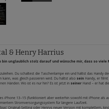
tal & Henry Harrius
ch bin unglaublich stolz darauf und wünsche mir, dass so viele
uleihen. Du schaltest die Taschenlampe ein und hältst das Handy deu
 kann, was gleich passieren wird. Du hältst also
sein
Handy, er filmt
en Händen. Wo ist es nur hin? Es ist jetzt in
seiner
Hand – er hat di
es iPhone 13–15 (funktioniert aber weiterhin sowohl mit iPhone als a
miertem Stromversorgungssystem für längere Laufzeit.
ias’ Original-Setting oder Henrys neuer Version mit komplettem, kind