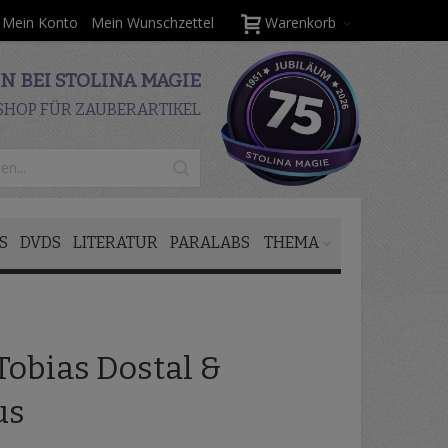
Mein Konto
Mein Wunschzettel
Warenkorb
 BEI STOLINA MAGIE
SHOP FÜR ZAUBERARTIKEL
S
DVDS
LITERATUR
PARALABS
THEMA
 Tobias Dostal &
us