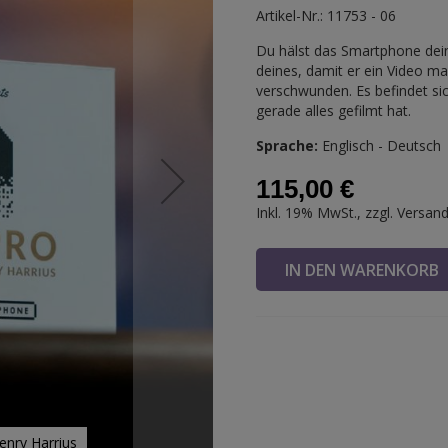
Artikel-Nr.: 11753 - 06
Du hälst das Smartphone dei
deines, damit er ein Video m
verschwunden. Es befindet si
gerade alles gefilmt hat.
Sprache:
Englisch - Deutsch
115,00 €
Inkl. 19% MwSt., zzgl.
Versan
IN DEN WARENKOR
enry Harrius
Optix Pro by T