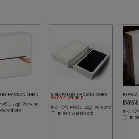
RO BY HANSON CHIEN
SIRIX PRO BY HANSON CHIEN
REPO: 
80,00 €
89,00 €
EVENTS
MwSt., zzgl.
Versand
69,00 €
Inkl. 19% MwSt., zzgl.
Versand
Zur
 Warenkorb
Inkl. 19
Zur
In den Warenkorb
Wunschliste
In d
Wunschliste
hinzufügen
hinzufügen