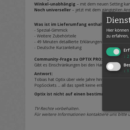
Winkel-unabhängig
– mit dem neuen Setting kan
Noch universeller
– jetzt mit dem gängigsten An
Diens
Was ist im Lieferumfang enthalten?
- Spezial-Gimmick
Hier können 
- Weitere Zubehörteile
zu erfahren,
- 49 Minuten detaillierte Erklärungen (Englisch)
- Deutsche Kurzanleitung
Erf
↓
2
Community-Frage zu OPTIX PRO:
Gibt es Einschränkungen bei den Handymodellen f
Be
↓
1
Antwort:
Tobias hat Optix über viele Jahre hinweg mit gol
PopSockets ... all das spielt keine entscheidende Rol
Optix ist nicht auf einen bestimmten Handyty
TV-Rechte vorbehalten.
Für weitere Informationen kontaktiere uns bitte