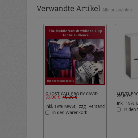
Verwandte Artikel
Alle auswählen
GHOST CALL PRO BY CAVID
I LEVEL P
29,50 €
30,00 €
45,00 €
Inkl. 19% 
Inkl. 19% MwSt., zzgl.
Versand
In den
Zur
In den Warenkorb
Wunschliste
hinzufügen