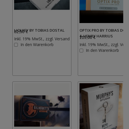
LIQUIFY BY TOBIAS DOSTAL
OPTIX PRO BY TOBIAS DOS
82,50 €
& HENRY HARRIUS
115,00 €
Inkl. 19% MwSt., zzgl.
Versand
Zur
In den Warenkorb
Inkl. 19% MwSt., zzgl.
Vers
Wunschliste
In den Warenkorb
hinzufügen