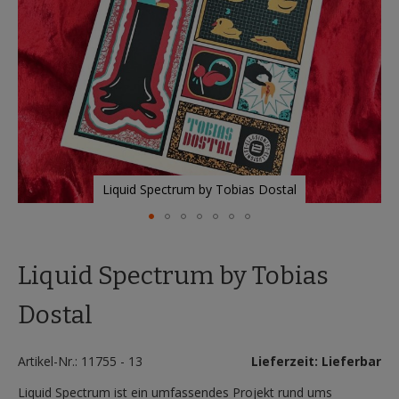
Liquid Spectrum by Tobias Dostal
Zum
Anfang
Liquid Spectrum by Tobias
der
Bildergalerie
springen
Dostal
Artikel-Nr.: 11755 - 13
Lieferzeit: Lieferbar
Liquid Spectrum ist ein umfassendes Projekt rund ums