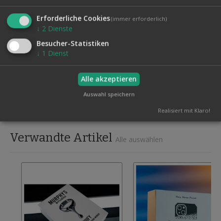
• 6 verschiedenfarbige flüssige Gimmicks
• 1 Sharpie
Erforderliche Cookies
(immer erforderlich)
• 1 erscheinender Lollipop
↓
2
Dienste
• 1 Gummiente (fragen Sie nicht... Sie müssen sie sehen)
Besucher-Statistiken
Zusätzlich erhalten Sie ein 90-minütiges Videotutorial,
↓
1
Dienst
welches Sie auch ohne große Englischkenntnisse
verstehen werden, sobald Sie die Bilder sehen.
Alle akzeptieren
Auswahl speichern
Produktsicherheit
Realisiert mit Klaro!
Verwandte Artikel
Alle auswählen