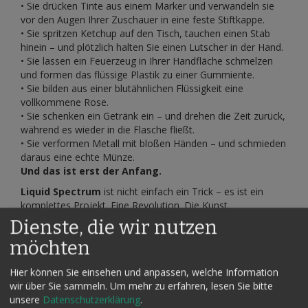
• Sie drücken Tinte aus einem Marker und verwandeln sie
vor den Augen Ihrer Zuschauer in eine feste Stiftkappe.
• Sie spritzen Ketchup auf den Tisch, tauchen einen Stab
hinein – und plötzlich halten Sie einen Lutscher in der Hand.
• Sie lassen ein Feuerzeug in Ihrer Handfläche schmelzen
und formen das flüssige Plastik zu einer Gummiente.
• Sie bilden aus einer blutähnlichen Flüssigkeit eine
vollkommene Rose.
• Sie schenken ein Getränk ein – und drehen die Zeit zurück,
während es wieder in die Flasche fließt.
• Sie verformen Metall mit bloßen Händen – und schmieden
daraus eine echte Münze.
Und das ist erst der Anfang.
Liquid Spectrum
ist nicht einfach ein Trick – es ist ein
komplettes Projekt. Eine Revolution. Die Kunst,
Flüssigkeiten zu kontrollieren, Materie zu biegen und die
Dienste, die wir nutzen
Realität neu zu definieren.
möchten
Jeder hat davon gehört. Aber niemand besitzt es … noch
nicht.
Hier können Sie einsehen und anpassen, welche Information
wir über Sie sammeln.
Um mehr zu erfahren, lesen Sie bitte
Sie erhalten:
unsere
Datenschutzerklärung
.