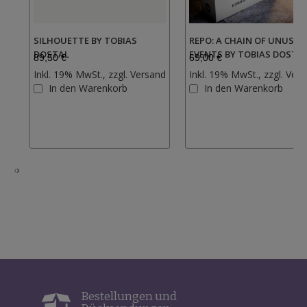
SILHOUETTE BY TOBIAS
REPO: A CHAIN OF UNUSUA
DOSTAL
EVENTS BY TOBIAS DOSTA
89,50 €
69,00 €
Inkl. 19% MwSt., zzgl.
Versand
Inkl. 19% MwSt., zzgl.
Vers
Zur
In den Warenkorb
In den Warenkorb
Wunschliste
hinzufügen
‹
›
Bestellungen und