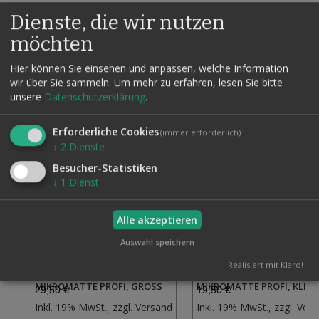
Dienste, die wir nutzen
Produktsicherheit
möchten
Hier können Sie einsehen und anpassen, welche Information
wir über Sie sammeln.
Um mehr zu erfahren, lesen Sie bitte
Verwandte Artikel
Alle auswählen
unsere
Datenschutzerklärung
.
Erforderliche Cookies
(immer erforderlich)
↓
2
Dienste
Besucher-Statistiken
↓
1
Dienst
Alle akzeptieren
Auswahl speichern
Realisiert mit Klaro!
MIKROMATTE PROFI, GROSS
MIKROMATTE PROFI, KLEIN
29,50 €
19,50 €
Zur
Inkl. 19% MwSt., zzgl.
Versand
Inkl. 19% MwSt., zzgl.
Vers
Wunschliste