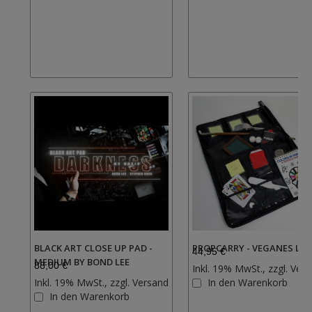
hinzufügen
BLACK ART CLOSE UP PAD -
PROPCARRY - VEGANES LED
44,95 €
MEDIUM BY BOND LEE
88,00 €
Inkl. 19% MwSt., zzgl.
Vers
Inkl. 19% MwSt., zzgl.
Versand
In den Warenkorb
Zur
In den Warenkorb
Wunschliste