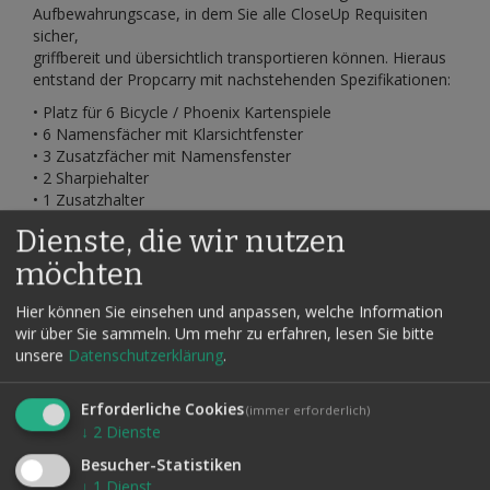
Aufbewahrungscase, in dem Sie alle CloseUp Requisiten
sicher,
griffbereit und übersichtlich transportieren können. Hieraus
entstand der Propcarry mit nachstehenden Spezifikationen:
• Platz für 6 Bicycle / Phoenix Kartenspiele
• 6 Namensfächer mit Klarsichtfenster
• 3 Zusatzfächer mit Namensfenster
• 2 Sharpiehalter
• 1 Zusatzhalter
• Münzfach 300 x 40 mm mit Reißverschluss
Dienste, die wir nutzen
• Universalfach mit Reißverschluss
möchten
Das Procarry selbst hat einen umlaufenden Reißverschluss,
sodass es zu beiden Seiten aufgeklappt werden kann und
Hier können Sie einsehen und anpassen, welche Information
alle Requisiten bequem zu erreichen sind. Durch die
wir über Sie sammeln.
Um mehr zu erfahren, lesen Sie bitte
doppelte Naht ist das Procarry sehr strapazierfähig. Die
unsere
Datenschutzerklärung
.
Variante aus veganem Leder tritt besonders stilvoll in
Erscheinung, bietet dabei aber im Inneren zusätzlichen
Schutz vor Regen und Nässe.
Erforderliche Cookies
(immer erforderlich)
↓
2
Dienste
Größe: ca. 35,5 cm x 23 cm
Besucher-Statistiken
↓
1
Dienst