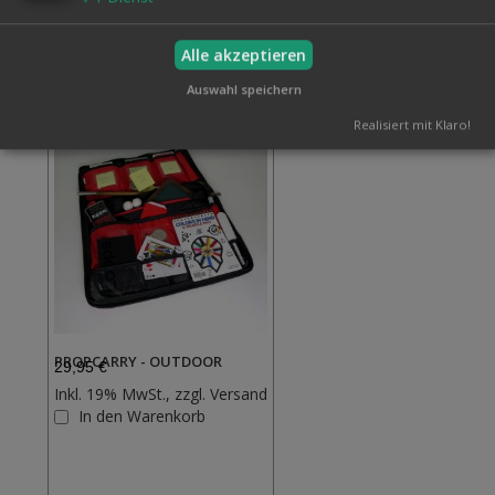
Verwandte Artikel
Alle akzeptieren
Alle auswählen
Auswahl speichern
Realisiert mit Klaro!
PROPCARRY - OUTDOOR
29,95 €
Inkl. 19% MwSt., zzgl.
Versand
Zur
In den Warenkorb
Wunschliste
hinzufügen