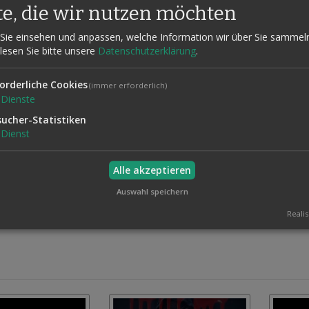
te, die wir nutzen möchten
m Publikum für unvergessliche Momente sorgt.
 einfach vorzuführen und eignet sich sowohl für Anfänger als auch für 
Sie einsehen und anpassen, welche Information wir über Sie sammel
 lesen Sie bitte unsere
Datenschutzerklärung
.
tion von Matthew Wrights früheren Effekten Visions und Visions 20.2
tliche reduziert. Das Ergebnis ist ein sauberer, moderner und direkt
orderliche Cookies
(immer erforderlich)
 möglicherweise erste Ansätze dieses Konzepts wiedererkennen.
Magic
Dienste
ndruckenden Effekts.
sucher-Statistiken
Dienst
iner Spielkarte
 festlegen
ffekt
Alle akzeptieren
Auswahl speichern
en Erklärung.
Realis