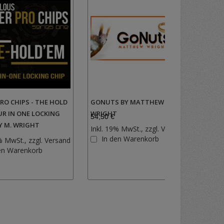
RO CHIPS - THE HOLD
GONUTS BY MATTHEW
CHAM
UR IN ONE LOCKING
WRIGHT
(EUR
54,50 €
35,00
BY M. WRIGHT
Inkl. 19% MwSt., zzgl.
Versand
Inkl.
Zur
In den Warenkorb
I
% MwSt., zzgl.
Versand
Wunschlist
Zur
en Warenkorb
hinzufügen
Wunschliste
hinzufügen