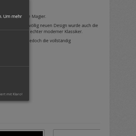
fortgeschrittene Magier.
n.
Um mehr
0. Neben einem völlig neuen Design wurde auch die
er Effekt – ein echter moderner Klassiker.
al Visions
ist jedoch die vollständig
iert mit Klaro!