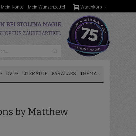
Mein Konto
Mein Wunschzettel
Warenkorb
 BEI STOLINA MAGIE
SHOP FÜR ZAUBERARTIKEL
S
DVDS
LITERATUR
PARALABS
THEMA
ions by Matthew