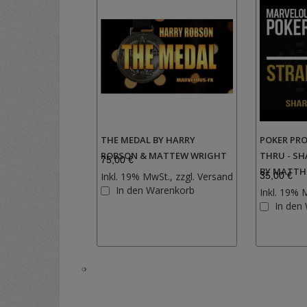
THE MEDAL BY HARRY
POKER PRO
ROBSON & MATTEW WRIGHT
THRU - SH
75,00 €
BY MATTH
Inkl. 19% MwSt., zzgl.
Versand
35,00 €
Zur
In den Warenkorb
Inkl. 19% 
Wunschliste
In den
hinzufügen
‹
›