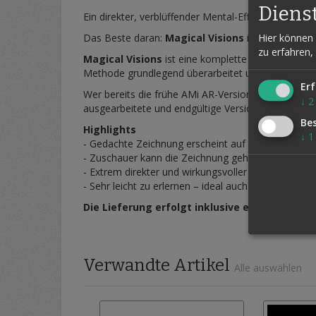
Diens
Ein direkter, verblüffender Mental-Effekt, der bei
Das Beste daran:
Magical Visions
ist erstaunlich
Hier können 
zu erfahren,
Magical Visions
ist eine komplette Neuinterpreta
Methode grundlegend überarbeitet und auf das Wesen
Erf
Wer bereits die frühe AMi AR-Version kennt, wird
↓
2
ausgearbeitete und endgültige Version dieses beei
Be
Highlights
↓
1
- Gedachte Zeichnung erscheint auf der Rückseite e
- Zuschauer kann die Zeichnung geheim oder offen
- Extrem direkter und wirkungsvoller Mentalismus-E
- Sehr leicht zu erlernen – ideal auch für Einsteiger
Die Lieferung erfolgt inklusive einer deutsch
Verwandte Artikel
Alle auswählen