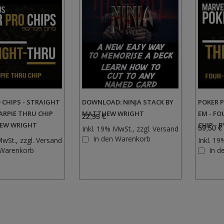
 CHIPS - STRAIGHT
DOWNLOAD: NINJA STACK BY
POKER P
ARPIE THRU CHIP
MATTHEW WRIGHT
EM - FO
22,95 €
EW WRIGHT
CHIP - 
Inkl. 19% MwSt., zzgl.
Versand
59,50 €
Zur
In den Warenkorb
MwSt., zzgl.
Versand
Inkl. 19
Wunschliste
Zur
 Warenkorb
In d
hinzufügen
Wunschliste
hinzufügen