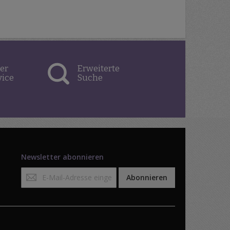
er
Erweiterte
vice
Suche
Newsletter abonnieren
Anmeldung
Abonnieren
zum
Newsletter: