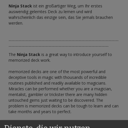
Ninja Stack
ist ein großartiger Weg, um Ihr erstes
auswendig gelerntes Deck zu lernen und wird
wahrscheinlich das einzige sein, das Sie jemals brauchen
werden.
-----------------------------------------------------------------------------
----------------------------------------------------------------------
The
Ninja Stack
is a great way to introduce yourself to
memorized deck work.
memorized decks are one of the most powerful and
deceptive tools in magic with thousands of incredible
routines published and readily available to magicians.
Miracles can be performed whether you are a magician,
mentalist, gambler or trickster there are many hidden
untouched gems just waiting to be discovered. The
problem is memorized decks can be tough to learn and can
take months and years to perfect.
The
Ninja Stack
takes a fresh approach to teaching stack