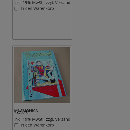
Inkl. 19% MwSt., zzgl.
Versand
Zur
In den Warenkorb
Wunschliste
hinzufügen
MNEMONICA
72,50 €
Inkl. 19% MwSt., zzgl.
Versand
Zur
In den Warenkorb
Wunschliste