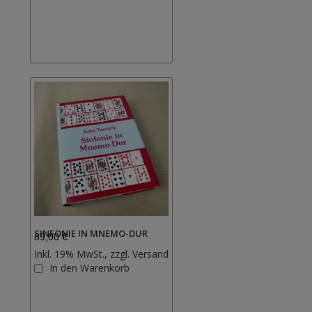
hinzufügen
SINFONIE IN MNEMO-DUR
89,00 €
Inkl. 19% MwSt., zzgl.
Versand
Zur
In den Warenkorb
Wunschliste
hinzufügen