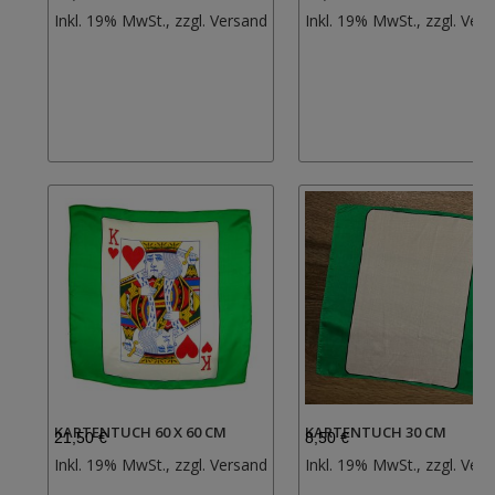
Zur
Inkl. 19% MwSt., zzgl.
Versand
Inkl. 19% MwSt., zzgl.
Vers
Wunschliste
hinzufügen
KARTENTUCH 60 X 60 CM
KARTENTUCH 30 CM
21,50 €
8,50 €
Zur
Inkl. 19% MwSt., zzgl.
Versand
Inkl. 19% MwSt., zzgl.
Vers
Wunschliste