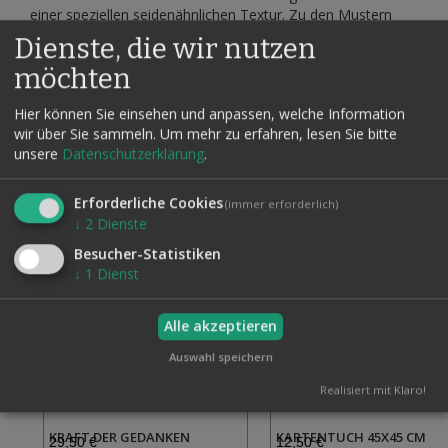
einer speziellen seidenähnlichen Textur. Zu den Mustern
gehören
Blanko, Herz 8, Kreuz 9 und Karo König.
Dienste, die wir nutzen
Verwenden Sie Ihr eigenes Kartenspiel.
möchten
Hier können Sie einsehen und anpassen, welche Information
wir über Sie sammeln.
Um mehr zu erfahren, lesen Sie bitte
unsere
Datenschutzerklärung
.
Verwandte Artikel
Erforderliche Cookies
(immer erforderlich)
↓
2
Dienste
Besucher-Statistiken
↓
1
Dienst
Alle akzeptieren
Auswahl speichern
Realisiert mit Klaro!
KRAFT DER GEDANKEN
KARTENTUCH 45X45 CM
29,50 €
12,50 €