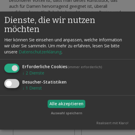
besonderer Vorteil ist, dass man dieses Kunststück, das
auch für Damen hervorragend geeignet ist, überall
vorführen kann. Als Zubehör braucht man nur Papier, und
Dienste, die wir nutzen
einen ganz einfachen Fächer. Preiswerter geht es nicht! Ein
Magier, der etwas von sich hält, muss diesen Tutor einfach
möchten
besitzen.
Hier können Sie einsehen und anpassen, welche Information
wir über Sie sammeln.
Um mehr zu erfahren, lesen Sie bitte
unsere
Datenschutzerklärung
.
Verwandte Artikel
Alle auswählen
Erforderliche Cookies
(immer erforderlich)
↓
2
Dienste
Besucher-Statistiken
↓
1
Dienst
Alle akzeptieren
Auswahl speichern
Realisiert mit Klaro!