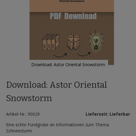
Download: Astor Oriental Snowstorm
Zum
Anfang
Download: Astor Oriental
der
Bildergalerie
springen
Snowstorm
Artikel-Nr.: 90029
Lieferzeit: Lieferbar
Eine echte Fundgrube an Informationen zum Thema
Schneesturm.