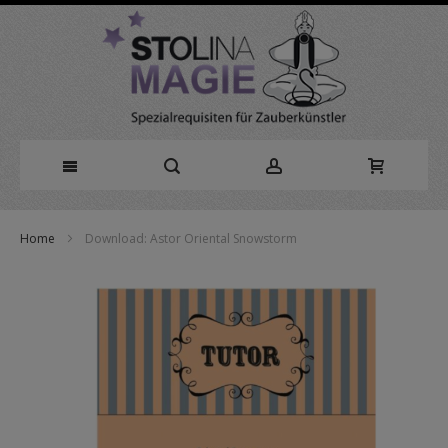
Direkt
Home
Download: Astor Oriental Snowstorm
zum
Zum
Inhalt
Ende
der
Bildergalerie
springen