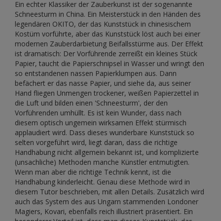
Ein echter Klassiker der Zauberkunst ist der sogenannte
Schneesturm in China. Ein Meisterstück in den Händen des
legendären OKITO, der das Kunststück in chinesischem
Kostüm vorführte, aber das Kunststück löst auch bei einer
modernen Zauberdarbietung Beifallsstürme aus. Der Effekt
ist dramatisch: Der Vorführende zerreißt ein kleines Stück
Papier, taucht die Papierschnipsel in Wasser und wringt den
so entstandenen nassen Papierklumpen aus. Dann
befächert er das nasse Papier, und siehe da, aus seiner
Hand fliegen Unmengen trockener, weißen Papierzettel in
die Luft und bilden einen 'Schneesturm', der den
Vorführenden umhüllt. Es ist kein Wunder, dass nach
diesem optisch ungemein wirksamen Effekt stürmisch
applaudiert wird. Dass dieses wunderbare Kunststück so
selten vorgeführt wird, liegt daran, dass die richtige
Handhabung nicht allgemein bekannt ist, und komplizierte
(unsachliche) Methoden manche Künstler entmutigten.
Wenn man aber die richtige Technik kennt, ist die
Handhabung kinderleicht. Genau diese Methode wird in
diesem Tutor beschrieben, mit allen Details. Zusätzlich wird
auch das System des aus Ungarn stammenden Londoner
Magiers, Kovari, ebenfalls reich illustriert präsentiert. Ein