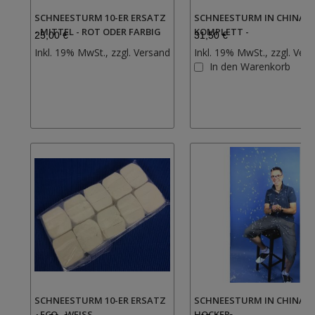
SCHNEESTURM 10-ER ERSATZ
SCHNEESTURM IN CHINA -
- MITTEL - ROT ODER FARBIG
KOMPLETT -
25,00 €
31,50 €
Zur
Inkl. 19% MwSt., zzgl.
Versand
Inkl. 19% MwSt., zzgl.
Vers
Wunschliste
In den Warenkorb
hinzufügen
SCHNEESTURM 10-ER ERSATZ
SCHNEESTURM IN CHINA -
- ECO - WEISS
HOCKER