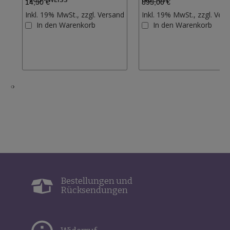
14,50 €
895,00 €
Inkl. 19% MwSt., zzgl.
Versand
Inkl. 19% MwSt., zzgl.
Vers
Zur
In den Warenkorb
In den Warenkorb
Wunschliste
hinzufügen
‹
›
Bestellungen und
Rücksendungen