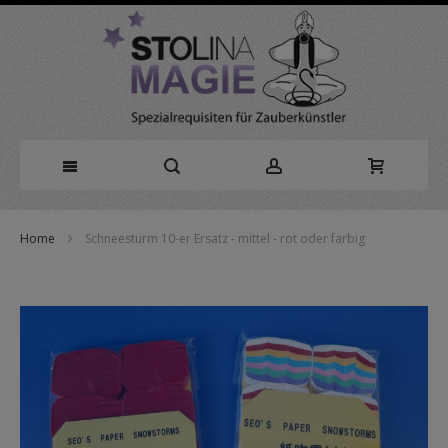
Direkt
Home
Schneesturm 10-er Ersatz - mittel - rot oder farbig
zum
Zum
Inhalt
Ende
der
Bildergalerie
springen