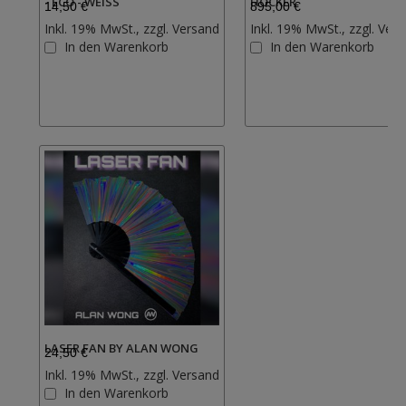
- ECO - WEISS
HOCKER
14,50 €
895,00 €
Inkl. 19% MwSt., zzgl.
Versand
Inkl. 19% MwSt., zzgl.
Vers
Zur
In den Warenkorb
In den Warenkorb
Wunschliste
hinzufügen
LASER FAN BY ALAN WONG
24,50 €
Inkl. 19% MwSt., zzgl.
Versand
Zur
In den Warenkorb