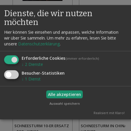
BUTTERFLY BLIZZARD
SCHNEESTURM IN CHINA -
59,50 €
Dienste, die wir nutzen
KOMPLETT -
31,50 €
Inkl. 19% MwSt., zzgl.
Versand
möchten
Zur
In den Warenkorb
Inkl. 19% MwSt., zzgl.
Vers
Wunschliste
In den Warenkorb
Hier können Sie einsehen und anpassen, welche Information
hinzufügen
wir über Sie sammeln.
Um mehr zu erfahren, lesen Sie bitte
unsere
Datenschutzerklärung
.
Erforderliche Cookies
(immer erforderlich)
↓
2
Dienste
Besucher-Statistiken
↓
1
Dienst
Alle akzeptieren
Auswahl speichern
Realisiert mit Klaro!
SCHNEESTURM 10-ER ERSATZ
SCHNEESTURM IN CHINA -