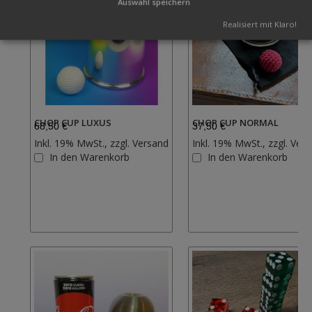
Auswahl speichern
Realisiert mit Klaro!
CHOP CUP LUXUS
CHOP CUP NORMAL
68,50 €
37,50 €
Inkl. 19% MwSt., zzgl.
Versand
Inkl. 19% MwSt., zzgl.
Vers
Zur
In den Warenkorb
In den Warenkorb
Wunschliste
hinzufügen