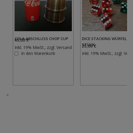
COLA ABSCHLUSS CHOP CUP
DICE STACKING WÜRFEL, 5
45,00 €
STÜCK
25,00 €
Inkl. 19% MwSt., zzgl.
Versand
Zur
In den Warenkorb
Inkl. 19% MwSt., zzgl.
Vers
Wunschliste
hinzufügen
‹
›