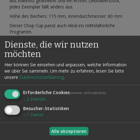
aus Edelholz gearbeitet und ein echtes Liebhaberstück,
jedes Exemplar fällt anders aus.
Höhe des Bechers: 115 mm, Innendurchmesser: 60 mm
Dieser Chop Cup passt auch ideal ins mittelalterliche
Programm.
Außerdem ist der Becher bestens für Dice Stacking
Dienste, die wir nutzen
verwendbar.
möchten
Als Schlussladung wären nachfolgende Früchte "passend":
Tomate, Mandarine, Kartoffel, Zitrone, kleiner roter Apfel,
Hier können Sie einsehen und anpassen, welche Information
Schaumkuss!
wir über Sie sammeln.
Um mehr zu erfahren, lesen Sie bitte
unsere
Datenschutzerklärung
.
Erforderliche Cookies
(immer erforderlich)
↓
2
Dienste
Verwandte Artikel
Besucher-Statistiken
Alle auswählen
↓
1
Dienst
Alle akzeptieren