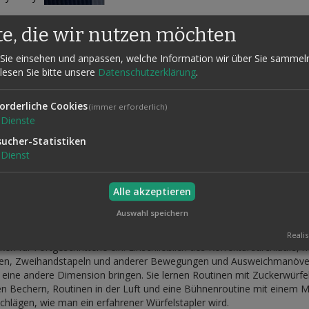
te, die wir nutzen möchten
Sie einsehen und anpassen, welche Information wir über Sie sammel
 lesen Sie bitte unsere
Datenschutzerklärung
.
orderliche Cookies
(immer erforderlich)
Dienste
sucher-Statistiken
alle Feinheiten und Kniffe für eine erfolgreiche und unterhaltsame Pr
Dienst
eht absolut unmöglich aus, Ihre Zuschauer werden aus dem Staunen 
des Stapelns, die Arten von Würfeln, Tassen und Oberflächen, wie m
Alle akzeptieren
eln, das Halten der Tassen und/oder Becher, Einstellen des richtige
Auswahl speichern
, sodass Sie am Ende eine fertige Routine stehen haben, um Ihr Publi
Realis
ken für Fortgeschrittene ein. Einschließlich des Korrekturdurchlaufs
en, Zweihandstapeln und anderer Bewegungen und Ausweichmanöver. 
n eine andere Dimension bringen. Sie lernen Routinen mit Zuckerwürf
n Bechern, Routinen in der Luft und eine Bühnenroutine mit eine
hlägen, wie man ein erfahrener Würfelstapler wird.