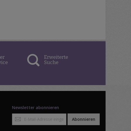
er
Erweiterte
vice
Suche
Newsletter abonnieren
Anmeldung
Abonnieren
zum
Newsletter: