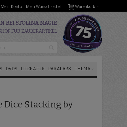
Mein Konto
Mein Wunschzettel
Warenkorb
 BEI STOLINA MAGIE
SHOP FÜR ZAUBERARTIKEL
S
DVDS
LITERATUR
PARALABS
THEMA
 Dice Stacking by