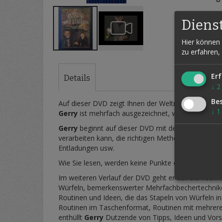
Diens
Hier können 
zu erfahren,
Zum
Anfang
der
Erf
Details
Bildergalerie
↓
2
springen
Be
Auf dieser DVD zeigt Ihnen der Weltmeister
Gerry
↓
1
Gerry
ist mehrfach ausgezeichnet, was er tut, si
Gerry
beginnt auf dieser DVD mit den Grundlagen 
verarbeiten kann, die richtigen Methoden zum Stap
Entladungen usw.
Wie Sie lesen, werden keine Punkte offen gelassen
Im weiteren Verlauf der DVD geht er auf die Techni
Würfeln, bemerkenswerter Mehrfachbechertechnik
Routinen und Ideen, die das Stapeln von Würfeln i
Routinen im Taschenformat, Routinen mit mehrere
enthüllt
Gerry
Dutzende von Tipps, Ideen und Vorsc