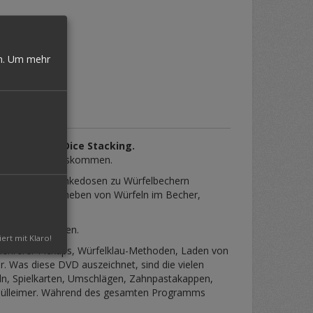
n.
Um mehr
äsentation des
Dice Stacking.
nicht mehr herauskommen.
an selbst Getränkedosen zu Würfelbechern
n Rhythmus, Aufheben von Würfeln im Becher,
kum zu verblüffen.
iert mit Klaro!
, mehrerer Pickups, Würfelklau-Methoden, Laden von
Was diese DVD auszeichnet, sind die vielen
eln, Spielkarten, Umschlägen, Zahnpastakappen,
m Mülleimer. Während des gesamten Programms