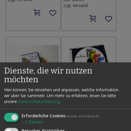
zzgl.
Versand
Auf
den
Auf
Wunschzettel
den
Wunschzettel
Dienste, die wir nutzen
möchten
Hier können Sie einsehen und anpassen, welche Information
wir über Sie sammeln.
Um mehr zu erfahren, lesen Sie bitte
DVD KEEP IT SIMPLE! VOL. 1
DVD KEEP IT SIMPLE! VOL. 5
unsere
Datenschutzerklärung
.
- STRASSENZAUBEREI
- DER
UNIVERSALAUSTAUSCH
24,50 €
Erforderliche Cookies
(immer erforderlich)
Inkl. MwSt.,
24,50 €
↓
2
Dienste
zzgl.
Versand
Inkl. MwSt.,
Besucher-Statistiken
zzgl.
Versand