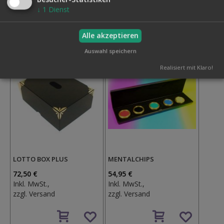
Auf
↓
1
Dienst
den
Auf
Wunschzettel
den
Wunschzettel
Alle akzeptieren
Auswahl speichern
Realisiert mit Klaro!
LOTTO BOX PLUS
MENTALCHIPS
72,50 €
54,95 €
Inkl. MwSt.,
Inkl. MwSt.,
zzgl.
Versand
zzgl.
Versand
Auf
Auf
den
den