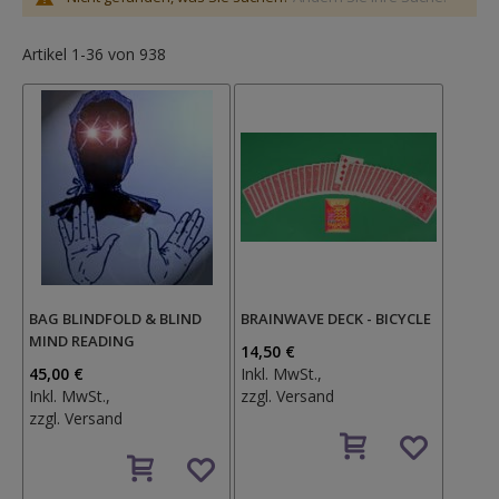
Artikel
1
-
36
von
938
BAG BLINDFOLD & BLIND
BRAINWAVE DECK - BICYCLE
MIND READING
14,50 €
45,00 €
Inkl. MwSt.,
Inkl. MwSt.,
zzgl.
Versand
zzgl.
Versand
Auf
Auf
den
den
Wunschzettel
Wunschzettel