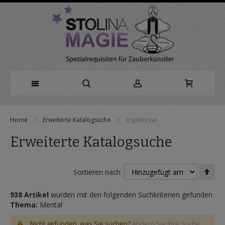
Direkt
Home
Erweiterte Katalogsuche
Ergebnisse
zum
Erweiterte Katalogsuche
Inhalt
In
Sortieren nach
abs
Rei
938 Artikel
wurden mit den folgenden Suchkriterien gefunden
Thema:
Mental
Nicht gefunden, was Sie suchen?
Ändern Sie Ihre Suche.