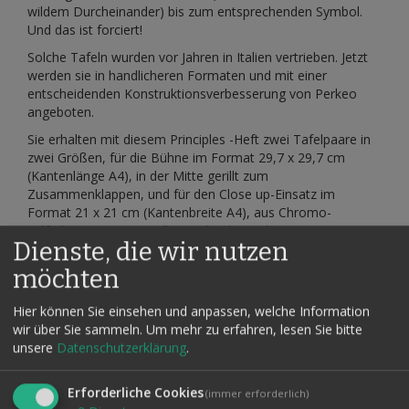
wildem Durcheinander) bis zum entsprechenden Symbol.
Und das ist forciert!
Solche Tafeln wurden vor Jahren in Italien vertrieben. Jetzt
werden sie in handlicheren Formaten und mit einer
entscheidenden Konstruktionsverbesserung von Perkeo
angeboten.
Sie erhalten mit diesem Principles -Heft zwei Tafelpaare in
zwei Größen, für die Bühne im Format 29,7 x 29,7 cm
(Kantenlänge A4), in der Mitte gerillt zum
Zusammenklappen, und für den Close up-Einsatz im
Format 21 x 21 cm (Kantenbreite A4), aus Chromo-
Sulfatkarton 350 g (Mellotex), beidseitig laminiert.
Dienste, die wir nutzen
Mit einer Tafel können Sie ein ESP-Symbol forcieren, mit
möchten
der zweiten direkt hintereinander zwei andere. Ja, wirklich,
mit der zweiten Tafel können Sie mit zwei frei genannten
Hier können Sie einsehen und anpassen, welche Information
Zuschauerzahlen direkt hintereinander zwei verschiedene
wir über Sie sammeln.
Um mehr zu erfahren, lesen Sie bitte
ESP-Zeichen in der von Ihnen gewünschten Reihenfolge
unsere
Datenschutzerklärung
.
forcieren, ohne die Tafel auszutauschen, etwas
umzuklappen oder beiseite zu bringen. Außerdem erhalten
Sie im Heft Kopiervorlagen für drei weitere Forciertafeln,
Erforderliche Cookies
(immer erforderlich)
darunter eine, mit der sogar vier verschiedene Symbole