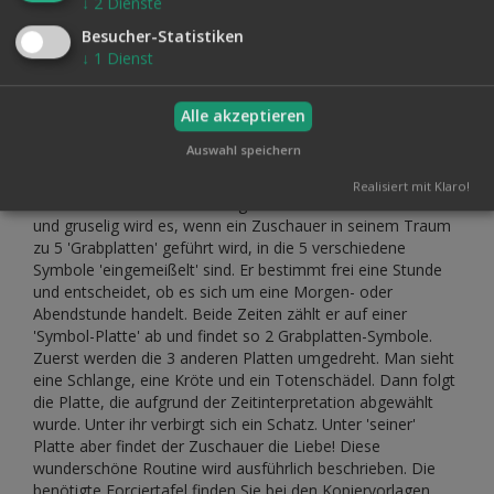
↓
2
Dienste
forciert werden können.
Besucher-Statistiken
Beschrieben wird der Einsatz der Tafeln in Zusammenhang
↓
1
Dienst
mit einem Mental-Epic-Effekt, für den diese Force
ursprünglich realisiert wurde. Außerdem finden Sie die
'Game-Show' aus Perkeos aktuellem Programm, bei der ein
Alle akzeptieren
Zuschauer dank dieser Tafeln wieder zu seinem Geld
Auswahl speichern
kommt. Mysteriös und unterhaltend ist ihr Einsatz als Hirn-
Sichtgerät, mit dessen Hilfe ein Zuschauer feststellt, welche
Realisiert mit Klaro!
ESP-Zeichen zwei andere eingesteckt haben. Märchenhaft
und gruselig wird es, wenn ein Zuschauer in seinem Traum
zu 5 'Grabplatten' geführt wird, in die 5 verschiedene
Symbole 'eingemeißelt' sind. Er bestimmt frei eine Stunde
und entscheidet, ob es sich um eine Morgen- oder
Abendstunde handelt. Beide Zeiten zählt er auf einer
'Symbol-Platte' ab und findet so 2 Grabplatten-Symbole.
Zuerst werden die 3 anderen Platten umgedreht. Man sieht
eine Schlange, eine Kröte und ein Totenschädel. Dann folgt
die Platte, die aufgrund der Zeitinterpretation abgewählt
wurde. Unter ihr verbirgt sich ein Schatz. Unter 'seiner'
Platte aber findet der Zuschauer die Liebe! Diese
wunderschöne Routine wird ausführlich beschrieben. Die
benötigte Forciertafel finden Sie bei den Kopiervorlagen.