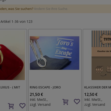
nden, was Sie suchen?
Ändern Sie Ihre Suche.
e
Artikel
1
-
36
von
123
LUXUS - ( MIT
RING ESCAPE - JORO
KLASSIKER DER 
21,50 €
12,50 €
Auf
Inkl. MwSt.,
Inkl. MwSt.,
Auf
den
zzgl.
Versand
zzgl.
Versand
den
Wunschzettel