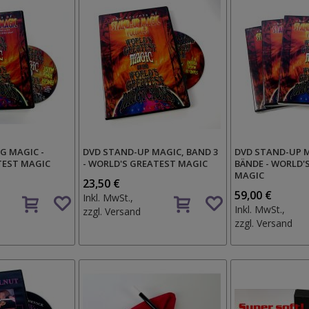
NG MAGIC -
DVD STAND-UP MAGIC, BAND 3
DVD STAND-UP M
TEST MAGIC
- WORLD'S GREATEST MAGIC
BÄNDE - WORLD'
MAGIC
23,50 €
Auf
Auf
59,00 €
Inkl. MwSt.,
den
den
Inkl. MwSt.,
zzgl.
Versand
Wunschzettel
Wunschzettel
zzgl.
Versand