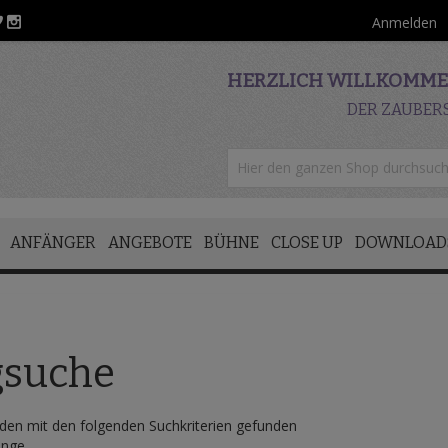
Anmelden
HERZLICH WILLKOMMEN
DER ZAUBER
ANFÄNGER
ANGEBOTE
BÜHNE
CLOSE UP
DOWNLOAD
gsuche
en mit den folgenden Suchkriterien gefunden
inge