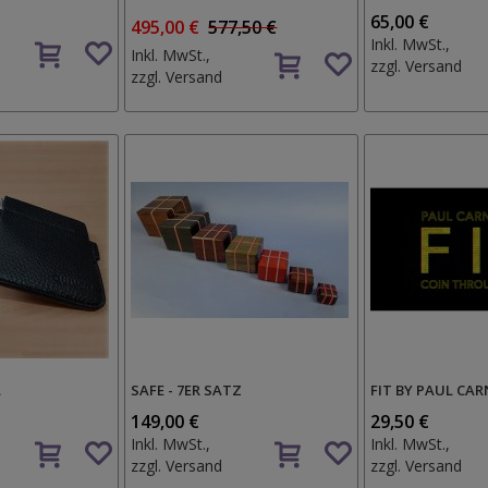
65,00 €
495,00 €
577,50 €
Auf
Inkl. MwSt.,
Auf
Inkl. MwSt.,
den
zzgl.
Versand
den
zzgl.
Versand
Wunschzettel
Wunschzettel
L
SAFE - 7ER SATZ
FIT BY PAUL CA
149,00 €
29,50 €
Auf
Auf
Inkl. MwSt.,
Inkl. MwSt.,
den
den
zzgl.
Versand
zzgl.
Versand
Wunschzettel
Wunschzettel