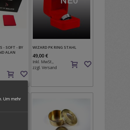
 - SOFT - BY
WIZARD PK RING STAHL
ND ALAN
49,00 €
Auf
Inkl. MwSt.,
den
zzgl.
Versand
Auf
Wunschzettel
den
Wunschzettel
n.
Um mehr