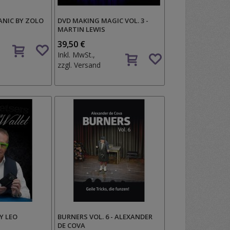
ANIC BY ZOLO
DVD MAKING MAGIC VOL. 3 -
MARTIN LEWIS
Auf
39,50 €
Auf
den
Inkl. MwSt.,
den
Wunschzettel
zzgl.
Versand
Wunschzettel
Y LEO
BURNERS VOL. 6 - ALEXANDER
DE COVA