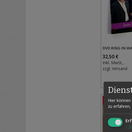
DVD RING IN 
32,50 €
Inkl. MwSt.,
zzgl.
Versand
Diens
-11.76%
Hier können 
zu erfahren,
Erf
↓
2