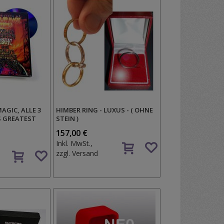
AGIC, ALLE 3
HIMBER RING - LUXUS - ( OHNE
S GREATEST
STEIN )
157,00 €
Auf
Inkl. MwSt.,
Auf
den
zzgl.
Versand
den
Wunschzettel
Wunschzettel