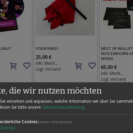
WALNUT
YOUR RING!
NEST OF WALLETS
NICK EINHORN A
25,00 €
WONG
Auf
Auf
Inkl. MwSt.,
65,00 €
den
den
zzgl.
Versand
Inkl. MwSt.,
Wunschzettel
Wunschzettel
zzgl.
Versand
te, die wir nutzen möchten
Sie einsehen und anpassen, welche Information wir über Sie sammel
 lesen Sie bitte unsere
Datenschutzerklärung
.
orderliche Cookies
(immer erforderlich)
Dienste