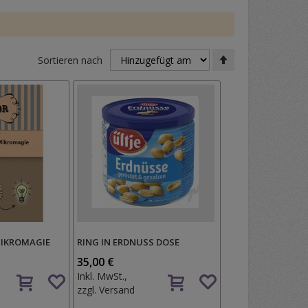
In
Sortieren nach
absteigender
Reihenfolge
MIKROMAGIE
RING IN ERDNUSS DOSE
35,00 €
Auf
Auf
Inkl. MwSt.,
den
den
zzgl.
Versand
Wunschzettel
Wunschzettel