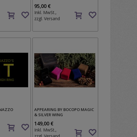
95,00 €
Auf
Auf
Inkl. MwSt.,
den
den
zzgl.
Versand
Wunschzettel
Wunschzettel
RNAZZO
APPEARING BY BOCOPO MAGIC
& SILVER WING
Auf
149,00 €
Auf
den
Inkl. MwSt.,
den
Wunschzettel
zzgl.
Versand