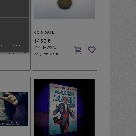
N HAUSS
COIN SAFE
14,50 €
iert mit Klaro!
Auf
Auf
Inkl. MwSt.,
den
den
zzgl.
Versand
Wunschzettel
Wunschzettel