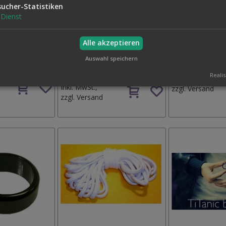
sucher-Statistiken
Dienst
Alle akzeptieren
L. DVD
DVD CAMERA TRICKS BY
RATTLED BY DA
Auswahl speichern
CASSHAN WALLACE
39,50 €
0 €
Realis
35,00 €
Inkl. MwSt.,
Auf
Auf
Inkl. MwSt.,
zzgl.
Versand
den
den
zzgl.
Versand
Wunschzettel
Wunschzettel