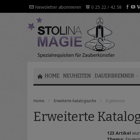
Direkt
Newsletter abonnieren
0 25 22 / 42 58
zum
Inhalt
HOME
NEUHEITEN
DAUERBRENNER
Home
Erweiterte Katalogsuche
Ergebnisse
Erweiterte Katalo
123 Artikel
wurd
Thema:
Fingerr