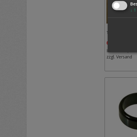
Be
↓
1
THE VAULT INK
60,00 €
68,0
Inkl. MwSt.,
zzgl.
Versand