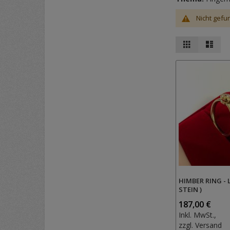
Nicht gefu
Ansicht
Raster
List
als
HIMBER RING - 
STEIN )
187,00 €
Inkl. MwSt.,
zzgl.
Versand