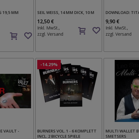
G 19,5 MM
SEIL WEISS, 14 MM DICK, 10 M
DOWNLOAD: TIT
12,50 €
9,90 €
Auf
Inkl. MwSt.,
Inkl. MwSt.,
Auf
den
zzgl.
Versand
zzgl.
Versand
den
Wunschzettel
Wunschzettel
-14.29%
E VAULT -
BURNERS VOL. 1 - 6 KOMPLETT
MULTI WALLET B
INCL. 2 BICYCLE SPIELE
SMETSERS