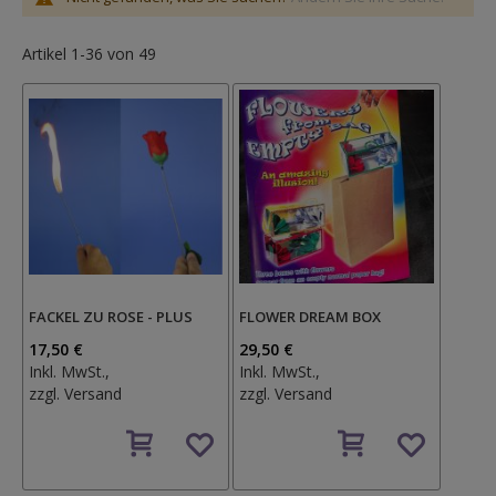
Artikel
1
-
36
von
49
FACKEL ZU ROSE - PLUS
FLOWER DREAM BOX
17,50 €
29,50 €
Inkl. MwSt.,
Inkl. MwSt.,
zzgl.
Versand
zzgl.
Versand
Auf
Auf
den
den
Wunschzettel
Wunschzettel