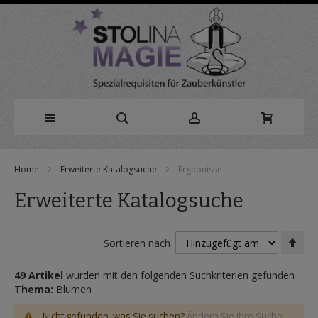
Direkt
Home
Erweiterte Katalogsuche
Ergebnisse
zum
Erweiterte Katalogsuche
Inhalt
In
Sortieren nach
abs
Rei
49 Artikel
wurden mit den folgenden Suchkriterien gefunden
Thema:
Blumen
Nicht gefunden, was Sie suchen?
Ändern Sie Ihre Suche.