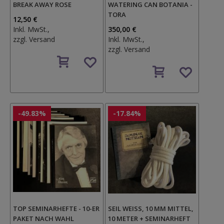
BREAK AWAY ROSE
WATERING CAN BOTANIA -
TORA
12,50 €
Inkl. MwSt.,
350,00 €
zzgl.
Versand
Inkl. MwSt.,
zzgl.
Versand
Auf
den
Auf
Wunschzettel
den
Wunschzettel
-49.83%
-17.84%
TOP SEMINARHEFTE - 10-ER
SEIL WEISS, 10 MM MITTEL, 1
PAKET NACH WAHL
0 METER + SEMINARHEFT