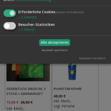
Inkl. MwSt.,
Inkl. MwSt.,
zzgl.
Versand
zzgl.
Versand
Erforderliche Cookies
(immer erforderlich)
↓
2
Dienste
Auf
Auf
den
den
Besucher-Statistiken
Wunschzettel
Wunschzettel
↓
1
Dienst
-43.4%
Alle akzeptieren
Auswahl speichern
Realisiert mit Klaro!
SEIDENTUCH 20X20 CM, 3
PHANTOM RÖHRE
STÜCK + SEMINARHEFT
48,00 €
Inkl. MwSt.,
15,00 €
26,50 €
zzgl.
Versand
Inkl. MwSt.,