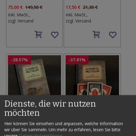
75,00 €
149,50 €
17,50 €
21,30 €
Inkl. MwSt.,
Inkl. MwSt.,
zzgl.
Versand
zzgl.
Versand
Auf
Auf
den
den
Wunschzettel
Wunschzettel
-28.57%
-37.81%
Dienste, die wir nutzen
möchten
ZAUBERTALER, 10 STCK. +
BICYCLE SPIELKARTEN - 3
Hier können Sie einsehen und anpassen, welche Information
SEMINARHEFT
SPIELE + SEMINARHEFT
wir über Sie sammeln.
Um mehr zu erfahren, lesen Sie bitte
17,50 €
24,50 €
19,00 €
30,55 €
unsere
Datenschutzerklärung
.