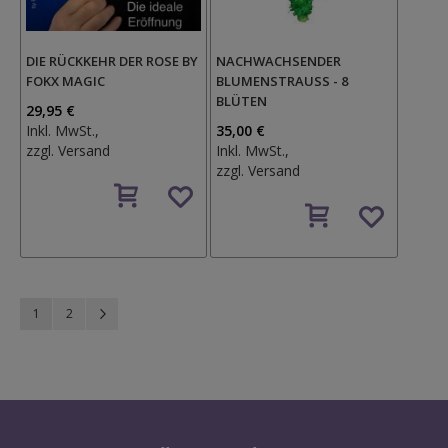
DIE RÜCKKEHR DER ROSE BY
NACHWACHSENDER
FOKX MAGIC
BLUMENSTRAUSS - 8 B
LÜTEN
29,95 €
Inkl. MwSt.,
35,00 €
zzgl.
Versand
Inkl. MwSt.,
zzgl.
Versand
Auf
den
Auf
Wunschzettel
den
Wunschzettel
Seite
Sie lesen gerade Seite
Seite
Seite
Weiter
1
2