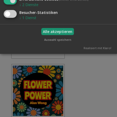
↓
2
Dienste
Besucher-Statistiken
SILK AND FLOWERS
↓
1
Dienst
58,00 €
Inkl. 19% MwSt., zzgl.
Versand
Zur
In den Warenkorb
Alle akzeptieren
Wunschliste
hinzufügen
Auswahl speichern
Realisiert mit Klaro!