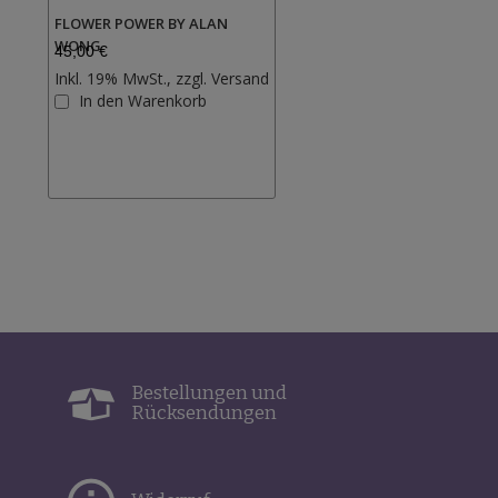
FLOWER POWER BY ALAN
WONG
45,00 €
Inkl. 19% MwSt., zzgl.
Versand
Zur
In den Warenkorb
Wunschliste
hinzufügen
Bestellungen und
Rücksendungen