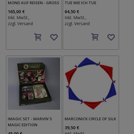
MOND AUF REISEN - GROSS
TUE WIE ICH TUE
165,00 €
64,50 €
Inkl. MwSt.,
Inkl. MwSt.,
zzgl.
Versand
zzgl.
Versand
Auf
Auf
den
den
Wunschzettel
Wunschzettel
IMAGIC SET - MARVIN´S
MARCONICK CIRCLE OF SILK
MAGIC EDITION
39,50 €
45,00 €
Inkl. MwSt.,