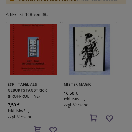
Artikel
73
-
108
von
385
ESP - TAFEL ALS
MISTER MAGIC
GEBURTSTAGSTRICK
16,50 €
(PROFI-ROUTINE)
Inkl. MwSt.,
7,50 €
zzgl.
Versand
Inkl. MwSt.,
Auf
zzgl.
Versand
den
Auf
Wunschzettel
den