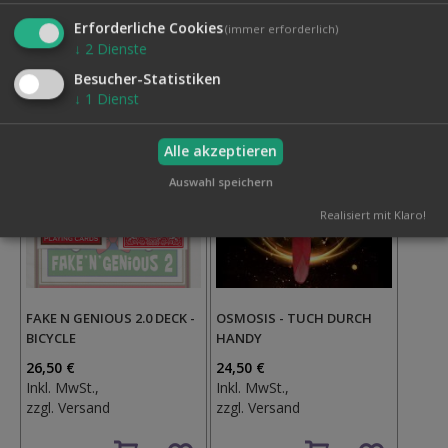
Auf
Erforderliche Cookies
den
Auf
(immer erforderlich)
↓
2
Dienste
Wunschzettel
den
Wunschzettel
Besucher-Statistiken
↓
1
Dienst
Alle akzeptieren
Auswahl speichern
Realisiert mit Klaro!
FAKE N GENIOUS 2.0 DECK -
OSMOSIS - TUCH DURCH
BICYCLE
HANDY
26,50 €
24,50 €
Inkl. MwSt.,
Inkl. MwSt.,
zzgl.
Versand
zzgl.
Versand
Auf
Auf