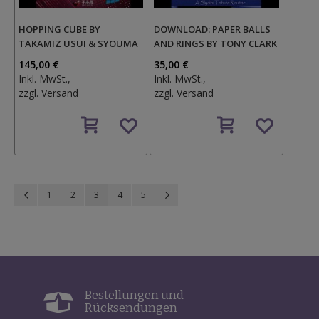
HOPPING CUBE BY
DOWNLOAD: PAPER BALLS
TAKAMIZ USUI & SYOUMA
AND RINGS BY TONY CLARK
145,00 €
35,00 €
Inkl. MwSt.,
Inkl. MwSt.,
zzgl.
Versand
zzgl.
Versand
Auf
Auf
den
den
Wunschzettel
Wunschzettel
Seite
Seite
Zurück
Seite
Seite
Sie lesen gerade Seite
Seite
Seite
Seite
Weiter
1
2
3
4
5
Bestellungen und
Rücksendungen