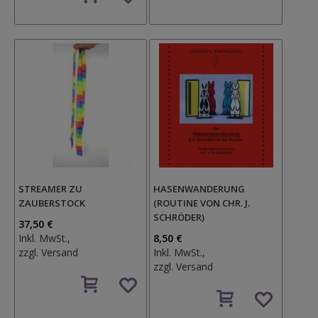
Wunschzettel
STREAMER ZU
HASENWANDERUNG
ZAUBERSTOCK
(ROUTINE VON CHR. J.
SCHRÖDER)
37,50 €
Inkl. MwSt.,
8,50 €
zzgl.
Versand
Inkl. MwSt.,
zzgl.
Versand
Auf
den
Auf
Wunschzettel
den
Wunschzettel