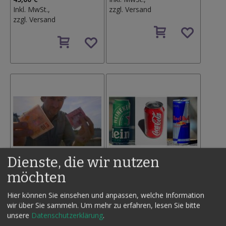
Inkl. MwSt.,
zzgl.
Versand
zzgl.
Versand
Auf
Auf
den
den
Wunschzettel
Wunschzettel
Dienste, die wir nutzen
möchten
SPLIT BY YVES DOUMERGUE
MAGNETIC AIRBORNE
GLASS
Hier können Sie einsehen und anpassen, welche Information
45,00 €
wir über Sie sammeln.
Um mehr zu erfahren, lesen Sie bitte
Inkl. MwSt.,
58,00 €
unsere
Datenschutzerklärung
.
zzgl.
Versand
Inkl. MwSt.,
zzgl.
Versand