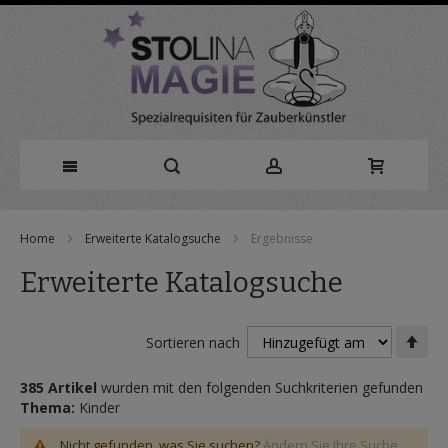
Direkt
Home
Erweiterte Katalogsuche
Ergebnisse
zum
Erweiterte Katalogsuche
Inhalt
In
Sortieren nach
abs
Rei
385 Artikel
wurden mit den folgenden Suchkriterien gefunden
Thema:
Kinder
Nicht gefunden, was Sie suchen?
Ändern Sie Ihre Suche.