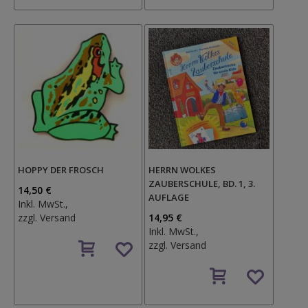
HOPPY DER FROSCH
HERRN WOLKES
ZAUBERSCHULE, BD. 1, 3.
14,50 €
AUFLAGE
Inkl. MwSt.,
zzgl.
Versand
14,95 €
Inkl. MwSt.,
Auf
zzgl.
Versand
den
Wunschzettel
Auf
den
Wunschzettel