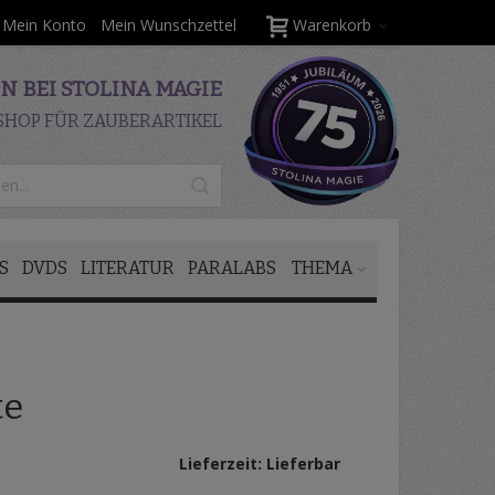
Mein Konto
Mein Wunschzettel
Warenkorb
 BEI STOLINA MAGIE
SHOP FÜR ZAUBERARTIKEL
S
DVDS
LITERATUR
PARALABS
THEMA
te
Lieferzeit: Lieferbar