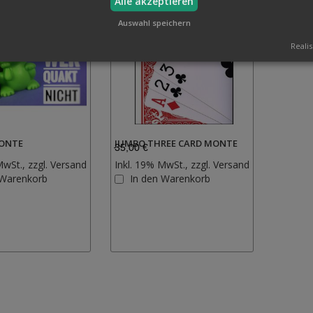
Alle akzeptieren
Auswahl speichern
Realis
ONTE
JUMBO THREE CARD MONTE
35,00 €
MwSt., zzgl.
Versand
Inkl. 19% MwSt., zzgl.
Versand
Zur
Zur
 Warenkorb
In den Warenkorb
Wunschliste
Wunschliste
hinzufügen
hinzufügen