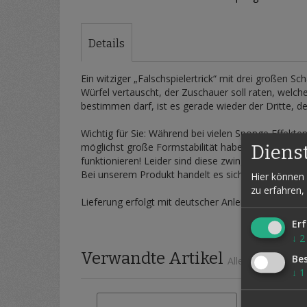
Zum
Anfang
der
Details
Bildergalerie
springen
Ein witziger „Falschspielertrick“ mit drei großen S
Würfel vertauscht, der Zuschauer soll raten, welch
bestimmen darf, ist es gerade wieder der Dritte, d
Wichtig für Sie: Während bei vielen Sponge Effekte
möglichst große Formstabilität haben, damit man d
Diens
funktionieren! Leider sind diese zwingenden Eigens
Bei unserem Produkt handelt es sich um ein Origin
Hier können 
zu erfahren,
Lieferung erfolgt mit deutscher Anleitung und eine
Erf
↓
2
Verwandte Artikel
Be
Alle auswählen
↓
1