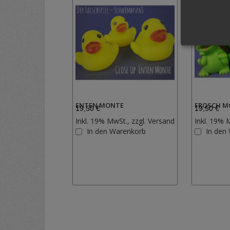
ENTEN MONTE
FROSCH M
19,50 €
19,50 €
Inkl. 19% MwSt., zzgl.
Versand
Inkl. 19% 
Zur
In den Warenkorb
In den
Wunschliste
hinzufügen