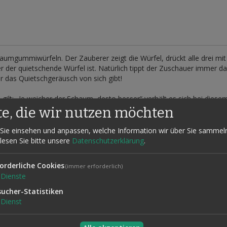
chaumgummiwürfeln. Der Zauberer zeigt die Würfel, drückt alle drei mi
er der quietschende Würfel ist. Natürlich tippt der Zuschauer immer 
er das Quietschgeräusch von sich gibt!
n gilt: „Je weicher der Schaum, desto besser“ verhält es sich bei di
ie drei Würfel nicht unterscheiden kann. Außerdem muss das Quietsch
te, die wir nutzen möchten
chaften bei den fernöstlichen Produkten, die z. Zt. angeboten werden
al „Made in Germany“, das sicher funktioniert und nicht schon durch 
Sie einsehen und anpassen, welche Information wir über Sie sammel
 lesen Sie bitte unsere
Datenschutzerklärung
.
r lustigen und praxiserprobten Vortragsanregung!
orderliche Cookies
(immer erforderlich)
Dienste
sucher-Statistiken
Dienst