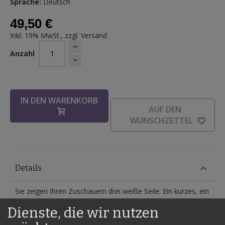
Sprache:
Deutsch
49,50 €
Inkl. 19% MwSt., zzgl.
Versand
Anzahl
IN DEN WARENKORB
AUF DEN
WUNSCHZETTEL
Details
Sie zeigen Ihren Zuschauern drei weiße Seile: Ein kurzes, ein
mittleres und ein langes Seil. Es handelt sich wirklich um drei
Dienste, die wir nutzen
einzelne Seile! Das ist wichtig, denn der Abschluss ist so
verblüffend, dass man es fast nicht glauben kann. Die Seile