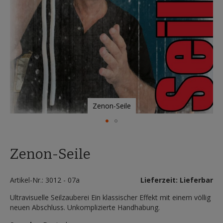
Zenon-Seile
Zum
Anfang
Zenon-Seile
der
Bildergalerie
springen
Artikel-Nr.: 3012 - 07a
Lieferzeit: Lieferbar
Ultravisuelle Seilzauberei Ein klassischer Effekt mit einem völlig
neuen Abschluss. Unkomplizierte Handhabung.