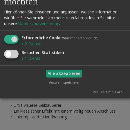
möchten
werden einzeln vorgezeigt. Nachdem Sie drei Enden in jede
Hand genommen haben, verwandeln Sie sichtbar und ohne
Hier können Sie einsehen und anpassen, welche Information
Abdeckung die ungleichen Seiten in drei Seile mit der
wir über Sie sammeln.
Um mehr zu erfahren, lesen Sie bitte
gleichen Länge! So weit, so gut. Alles noch bekannt. Aber
unsere
Datenschutzerklärung
.
jetzt passiert es:
Ohne eine einzige verdächtige
Bewegung
(Sie führen wirklich keinen einzigen Griff aus)
Erforderliche Cookies
lassen Sie, bis auf ein Ende, alle anderen Seilenden
(immer erforderlich)
↓
2
Dienste
los. In der Hand halten Sie jetzt nur noch ein langes
Seil
, das Sie genüsslich durch die Luft schleudern.
Besucher-Statistiken
↓
1
Dienst
Diese Verwandlung geschieht automatisch. Nehmen Sie
diese Aussage wörtlich! Wenn Sie die Routine vor einem
Spiegel vorführen, sieht die Verwandlung wie im Filmtrick
Alle akzeptieren
aus. Sie brauchen nur die Seile loszulassen! Ein Traum wird
wahr! Erfüllen Sie sich diesen Traum!
Auswahl speichern
Außerdem erhalten Sie einen Vortrag aus der Feder von
Realisiert mit Klaro!
Claude Hester!
• Ultra visuelle Seilzauberei
• Ein klassischer Effekt mit einem völlig neuen Abschluss
• Unkomplizierte Handhabung