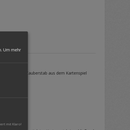
n.
Um mehr
h einen kleinen Zauberstab aus dem Kartenspiel
iert mit Klaro!