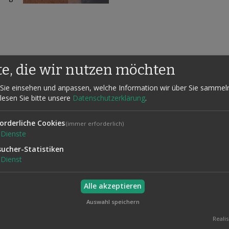
te, die wir nutzen möchten
Sie einsehen und anpassen, welche Information wir über Sie sammel
 lesen Sie bitte unsere
Datenschutzerklärung
.
X Magic
orderliche Cookies
(immer erforderlich)
der eine gewählte und unterschriebene Karte auf magische Weise durc
Dienste
sucher-Statistiken
nen bietet unsere Version zahlreiche Vorteile:
Dienst
n, was für Authentizität sorgt.
der Kartenblöcke verwendet.
Alle akzeptieren
berstab und erzeugt einen magischen Effekt.
Auswahl speichern
, was die Illusion verstärkt.
Realis