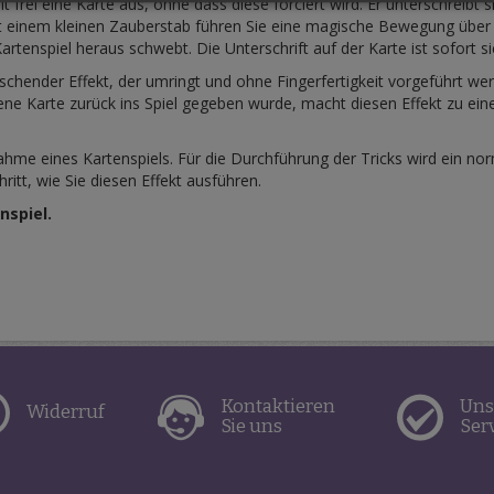
frei eine Karte aus, ohne dass diese forciert wird. Er unterschreibt s
it einem kleinen Zauberstab führen Sie eine magische Bewegung über
tenspiel heraus schwebt. Die Unterschrift auf der Karte ist sofort s
schender Effekt, der umringt und ohne Fingerfertigkeit vorgeführt w
ne Karte zurück ins Spiel gegeben wurde, macht diesen Effekt zu ein
ahme eines Kartenspiels. Für die Durchführung der Tricks wird ein nor
hritt, wie Sie diesen Effekt ausführen.
nspiel.
Kontaktieren
Uns
Widerruf
Sie uns
Ser