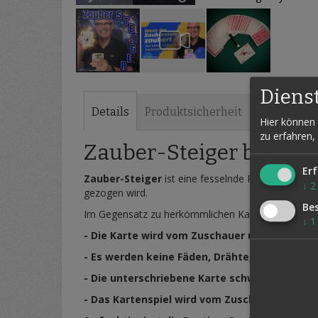
Zum
Diens
Anfang
der
Details
Produktsicherheit
Hier können 
Bildergalerie
zu erfahren,
springen
Zauber-Steiger by FOK
Erf
Zauber-Steiger
ist eine fesselnde Routine, bei 
↓
2
gezogen wird.
Be
Im Gegensatz zu herkömmlichen Kartensteiger-Routi
↓
1
- Die Karte wird vom Zuschauer unterschriebe
- Es werden keine Fäden, Drähte, Gewichte o
- Die unterschriebene Karte schwebt am Zau
- Das Kartenspiel wird vom Zuschauer gemischt