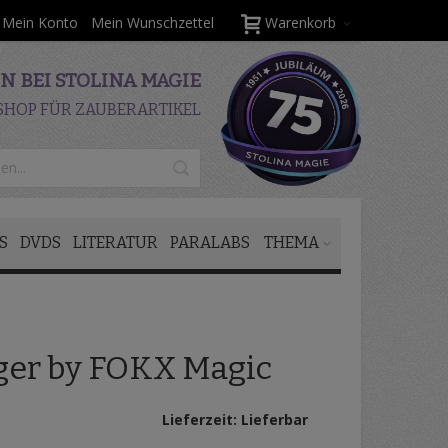
Mein Konto
Mein Wunschzettel
Warenkorb
 BEI STOLINA MAGIE
SHOP FÜR ZAUBERARTIKEL
S
DVDS
LITERATUR
PARALABS
THEMA
ger by FOKX Magic
Lieferzeit: Lieferbar