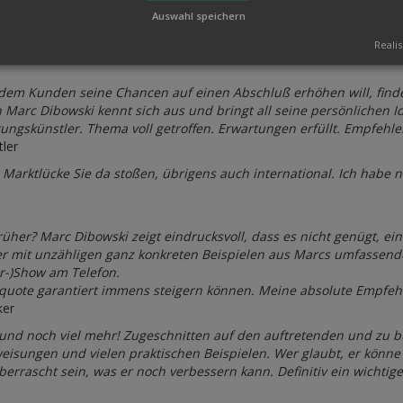
t umsonst preisgegeben werden. Sie sind aus Erfahrung gewachsen und 
Auswahl speichern
r der Show!
nd den Mut haben, auch höhere Gagen zu verlangen
Realis
em Kunden seine Chancen auf einen Abschluß erhöhen will, findet
 Marc Dibowski kennt sich aus und bringt all seine persönlichen
ungskünstler. Thema voll getroffen. Erwartungen erfüllt. Empfehle
ler
 Marktlücke Sie da stoßen, übrigens auch international. Ich habe 
früher? Marc Dibowski zeigt eindrucksvoll, dass es nicht genügt, 
er mit unzähligen ganz konkreten Beispielen aus Marcs umfassende
r-)Show am Telefon.
squote garantiert immens steigern können. Meine absolute Empfehl
ker
 und noch viel mehr! Zugeschnitten auf den auftretenden und zu 
weisungen und vielen praktischen Beispielen. Wer glaubt, er könne
berrascht sein, was er noch verbessern kann. Definitiv ein wicht