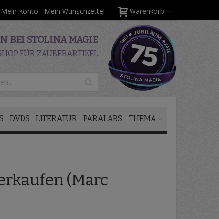
Mein Konto
Mein Wunschzettel
Warenkorb
 BEI STOLINA MAGIE
SHOP FÜR ZAUBERARTIKEL
S
DVDS
LITERATUR
PARALABS
THEMA
erkaufen (Marc