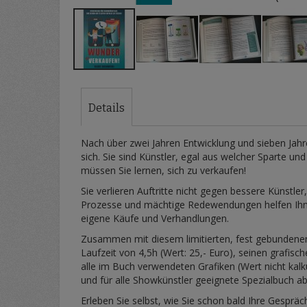
Zum
Anfang
der
Details
Bildergalerie
springen
Nach über zwei Jahren Entwicklung und sieben Jah
sich. Sie sind Künstler, egal aus welcher Sparte 
müssen Sie lernen, sich zu verkaufen!
Sie verlieren Auftritte nicht gegen bessere Künstler
Prozesse und mächtige Redewendungen helfen Ihnen d
eigene Käufe und Verhandlungen.
Zusammen mit diesem limitierten, fest gebundenen
Laufzeit von 4,5h (Wert: 25,- Euro), seinen grafis
alle im Buch verwendeten Grafiken (Wert nicht kalk
und für alle Showkünstler geeignete Spezialbuch ab
Erleben Sie selbst, wie Sie schon bald Ihre Gespr