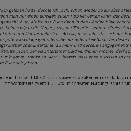
uch gelesen hatte, dachte ich „ach, schon wieder so ein abstraktes
Wenn man nur einen einzigen guten Tipp verwerten kann, der daz
lt gemacht. Nun, als ich das Buch dann in den Händen hielt, konnte
rt. Keine ewig in die Länge gezogene Theorie, sondern direkte Ant
nkreten und klar formulierten - Aussagen so sehr, dass ich das Bu
hr gute Vorschläge gefunden, die aus jedem Telefonat das Beste 
gskünstler oder Entertainer zu mehr und besseren Engagements ver
kannte. Jeder, der als Entertainer Geld verdienen möchte, darf auf
en Punkt genau. Danke an Marc Dibowski, dass er sein Wissen so pre
te Buch seit Jahren!
rache im Format 14,8 x 21cm. Inklusive sind außerdem das Hörbuch mit 
DF mit Worksheets (Wert: 15,- Euro) mit privaten Nutzungsrechten für