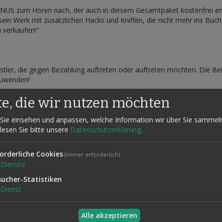
NUS zum Hören nach, der auch in diesem Gesamtpaket kostenfrei ent
sein Werk mit zusätzlichen Hacks und Kniffen, die nicht mehr ins Buc
 verkaufen!"
tler, die gegen Bezahlung auftreten oder auftreten möchten. Die Bei
zuwenden!
te, die wir nutzen möchten
sychologie
 teuer, geht das auch billiger, ich habe noch ein paar Kollegen ang
Sie einsehen und anpassen, welche Information wir über Sie sammel
 lesen Sie bitte unsere
Datenschutzerklärung
.
ethoden kennen, die Sie unvergleichbar machen
auf immer wiederkehrende Fragen reagiert
orderliche Cookies
(immer erforderlich)
nett darzustellen
Dienste
te Handlungsanweisungen an die Hand
sucher-Statistiken
Dienst
dem den kompletten Inhalt als MP3-Download (nach Registrierung), 
vierfarbig auf 115g Papier gedruckt und einzeln verpackt.
Alle akzeptieren