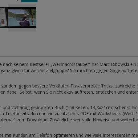
re nach seinem Bestseller „Weihnachtszauber“ hat Marc Dibowski ein
und ganz gleich für welche Zielgruppe? Sie möchten gegen Gage auftre
, sondern gegen bessere Verkäufer! Praxiserprobte Tricks, zahlreiche K
abei. Selbst, wenn Sie nicht aktiv auftreten, entdecken und enttarn
 und vollfarbig gedruckten Buch (168 Seiten, 14,8x21cm) schenkt Ihn
chen Telefonleitfaden und ein zusätzliches PDF mit Worksheets (Wert: 
ulierbar) zum Download! Zusätzliche wertvolle Hinweise und weiterfüh
.
äche mit Kunden am Telefon optimieren und wie viele Interessenten 