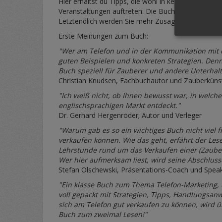
Hier erhältst du Tipps, die wohl in keinem Podcas
Veranstaltungen auftreten. Die Buchung kommt vo
Letztendlich werden Sie mehr Zusagen erhalten u
Erste Meinungen zum Buch:
"Wer am Telefon und in der Kommunikation mit d
guten Beispielen und konkreten Strategien. Denn
Buch speziell für Zauberer und andere Unterhalt
Christian Knudsen, Fachbuchautor und Zauberkünst
"Ich weiß nicht, ob Ihnen bewusst war, in welche
englischsprachigen Markt entdeckt."
Dr. Gerhard Hergenröder; Autor und Verleger
"Warum gab es so ein wichtiges Buch nicht viel 
verkaufen können. Wie das geht, erfährt der Les
Lehrstunde rund um das Verkaufen einer (Zaube
Wer hier aufmerksam liest, wird seine Abschlus
Stefan Olschewski, Präsentations-Coach und Spea
"Ein klasse Buch zum Thema Telefon-Marketing,
voll gepackt mit Strategien, Tipps, Handlungsan
sich am Telefon gut verkaufen zu können, wird ü
Buch zum zweimal Lesen!"