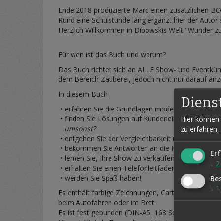
Ende 2018 produzierte Marc einen zusätzlichen BO
Rund eine Schulstunde lang ergänzt hier der Autor 
Herzlich Willkommen in Dibowskis Welt "Wunder zu
Für wen ist das Buch und warum?
Das Buch richtet sich an ALLE Show- und Eventküns
dem Bereich Zauberei, jedoch nicht nur darauf an
In diesem Buch
Diens
• erfahren Sie die Grundlagen moderner Verkaufsp
• finden Sie Lösungen auf Kundeneinwände wie
zu
Hier können 
umsonst?
zu erfahren,
• entgehen Sie der Vergleichbarkeit und lernen M
• bekommen Sie Antworten an die Hand, wie man 
Erf
• lernen Sie, Ihre Show zu verkaufen und nicht nur 
↓
2
• erhalten Sie einen Telefonleitfaden und konkre
• werden Sie Spaß haben!
Be
↓
1
Es enthält farbige Zeichnungen, Cartoons und zu
beim Autofahren oder im Bett.
Es ist fest gebunden (DIN-A5, 168 Seiten) und voll 