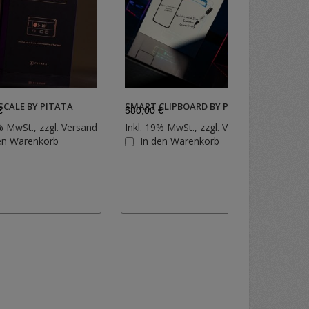
SCALE BY PITATA
SMART CLIPBOARD BY PITATA
LEVIT
€
580,00 €
198,
% MwSt., zzgl.
Versand
Inkl. 19% MwSt., zzgl.
Versand
Inkl.
Zur
Zur
en Warenkorb
In den Warenkorb
I
Wunschliste
Wunschlist
hinzufügen
hinzufügen