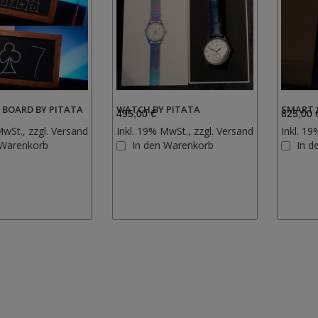
 BOARD BY PITATA
WATCH BY PITATA
SMART 
495,00 €
825,00 
MwSt., zzgl.
Versand
Inkl. 19% MwSt., zzgl.
Versand
Inkl. 19
Zur
Zur
 Warenkorb
In den Warenkorb
In d
Wunschliste
Wunschliste
hinzufügen
hinzufügen