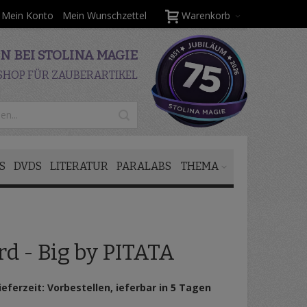
Mein Konto
Mein Wunschzettel
Warenkorb
 BEI STOLINA MAGIE
SHOP FÜR ZAUBERARTIKEL
S
DVDS
LITERATUR
PARALABS
THEMA
d - Big by PITATA
ieferzeit: Vorbestellen, ieferbar in 5 Tagen