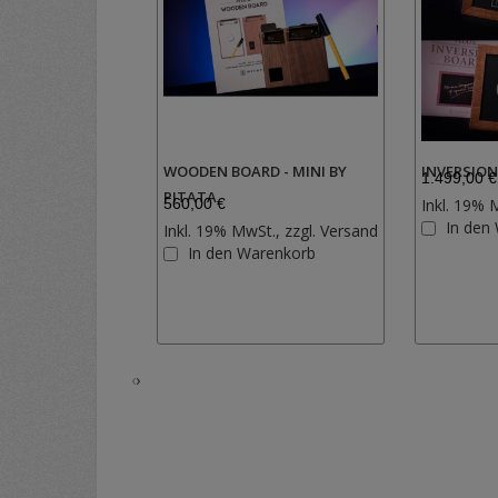
WOODEN BOARD - MINI BY
INVERSION
1.499,00 €
PITATA
560,00 €
Inkl. 19% 
In den
Inkl. 19% MwSt., zzgl.
Versand
Zur
In den Warenkorb
Wunschliste
hinzufügen
‹
›