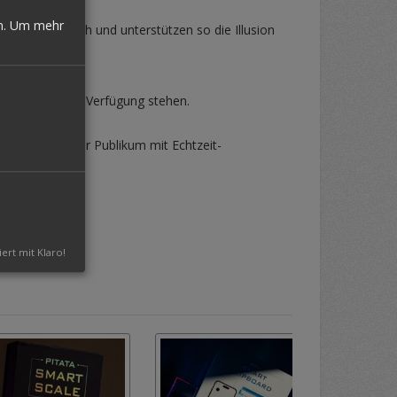
n.
Um mehr
mmen gewöhnlich und unterstützen so die Illusion
-Marker.
 Funktionen zur Verfügung stehen.
glichkeiten, Ihr Publikum mit Echtzeit-
iert mit Klaro!