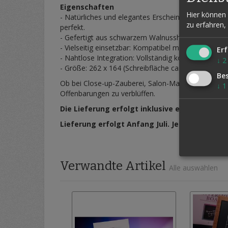
Eigenschaften
Hier können 
- Natürliches und elegantes Erscheinungsbild: Die 
zu erfahren,
perfekt.
- Gefertigt aus schwarzem Walnussholz: Vereint allt
- Vielseitig einsetzbar: Kompatibel mit verschiede
Erf
- Nahtlose Integration: Vollständig kompatibel mi
↓
2
- Größe: 262 x 164 (Schreibfläche ca. A5-Format)
Be
Ob bei Close-up-Zauberei, Salon-Magie oder auf 
↓
1
Offenbarungen zu verblüffen.
Die Lieferung erfolgt inklusive einer deutsch
Lieferung erfolgt Anfang Juli. Jetzt vorbestel
Verwandte Artikel
Alle auswählen