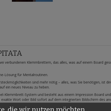
 PITATA
wei verbundenen Klemmbrettern, das alles, was auf einem Board gesc
One-Lösung für Mentalroutinen.
steckmöglichkeiten sind mehr nötig – alles, was Sie benötigen, ist dir
 auf ein neues Niveau zu heben.
ppel-Klemmbrett-System und besteht aus einem Impression Board und
exakte Wort oder Bild sofort auf dem integrierten Bildschirm des a
ich auch eigenständig als voll funktionsfähiges Impression Pa
te, die wir nutzen möchten