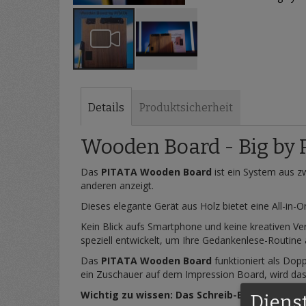
Zum
Anfang
der
Details
Produktsicherheit
Bildergalerie
springen
Wooden Board - Big by
Das
PITATA Wooden Board
ist ein System aus z
anderen anzeigt.
Dieses elegante Gerät aus Holz bietet eine All-in-
Kein Blick aufs Smartphone und keine kreativen Ver
speziell entwickelt, um Ihre Gedankenlese-Routine
Das
PITATA Wooden Board
funktioniert als Do
ein Zuschauer auf dem Impression Board, wird das 
Wichtig zu wissen: Das Schreib-Board lässt s
Diens